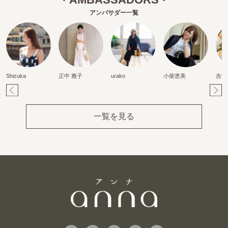
アンバサダー一覧
Shizuka
正中 雅子
urako
小柴恵美
吉田
Pr
Ne
ev
xt
一覧を見る