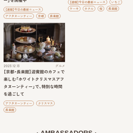
ー」を開催中
【速報】今日の最新ニュース
いちご
ケーキ
ホテル
桜
長楽館
【速報】今日の最新ニュース
アフタヌーンティー
京都
長楽館
2023.12.13
グルメ
【京都・長楽館】迎賓館のカフェで
楽しむ「ホワイトクリスマスアフ
タヌーンティー」で、特別な時間
を過ごして
アフタヌーンティー
クリスマス
長楽館
AMBASSADORS