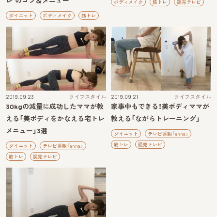
レ”のコツ＆メニュー
ボディメイク
筋トレ
読売テレビ
ダイエット
ボディメイク
筋トレ
2019.09.23
ライフスタイル
2019.09.21
ライフスタイル
30kgの減量に成功したママが教
家事中もできる！美ボディママが
える「美ボディをかなえる宅トレ
教える「ながらトレーニング」
メニュー」3選
ダイエット
テレビ番組『anna』
筋トレ
読売テレビ
ダイエット
テレビ番組『anna』
筋トレ
読売テレビ