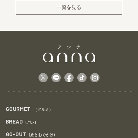
ev
xt
一覧を見る
GOURMET
（グルメ）
BREAD
(パン)
GO-OUT
(旅とおでかけ)