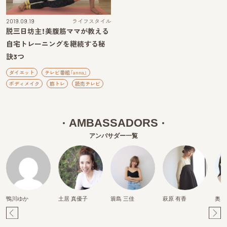
2019.09.19
ライフスタイル
脱三日坊主！美腹筋ママが教える
自宅トレーニングを継続する秘
訣3つ
ダイエット
テレビ番組『anna』
ボディメイク
筋トレ
読売テレビ
AMBASSADORS
アンバサダー一覧
鴨川ゆか
土居 真優子
簑島 三佳
萩原 有香
奥田
Pr
Ne