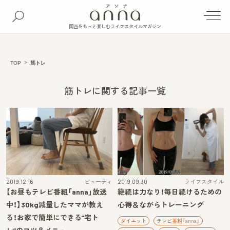
関西をもっと楽しむライフスタイルマガジン
TOP
筋トレ
筋トレに関する記事一覧
2019.12.16
ビューティ
2019.09.30
ライフスタイル
【お昼もテレビ番組「anna」放送
継続は力なり！毎日続けるための
中！】30kg減量したママが教え
心得＆ながらトレーニング
る！お家で簡単にできる”宅ト
ダイエット
テレビ番組『anna』