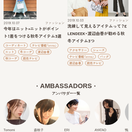
2019.10.03
ファッション
2019.10.07
ファッション
洗練して見えるアイテムって？E
今年はニット×ニットがポイン
LENDEEK・渡辺由香が勧める秋
ト！差をつける秋冬アイテム3選
冬アイテム3つ
コーディネート
テレビ番組『anna』
アクセサリー
シューズ
ニット
冬コーデ
渡辺由香
テレビ番組『anna』
バッグ
秋コーデ
読売テレビ
渡辺由香
読売テレビ
AMBASSADORS
アンバサダー一覧
Tomomi
森映子
ERI
AYATAO
鴨川