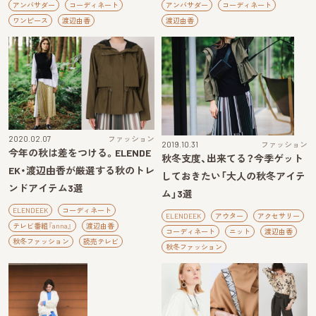
アンバサダー
コーディネート
アンバサダー
コーディネート
ワンピース
渡辺由香
渡辺由香
2020.02.07
ファッション
2019.10.31
ファッション
今年の秋は差をつける。ELENDE
秋冬支度、出来てる？今季ゲット
EK・渡辺由香が厳選する秋のトレ
しておきたい「大人の秋冬アイテ
ンドアイテム3選
ム」3選
ELENDEEK
コーディネート
ELENDEEK
アウター
アクセサリー
テレビ番組『anna』
渡辺由香
コーディネート
ニット
渡辺由香
秋冬ファッション
読売テレビ
秋冬ファッション