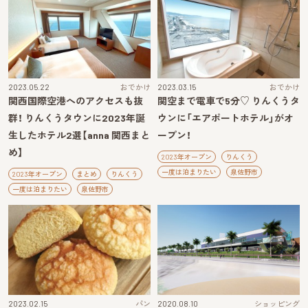
2023.05.22
おでかけ
2023.03.15
おでかけ
関西国際空港へのアクセスも抜
関空まで電車で5分♡ りんくうタ
群！ りんくうタウンに2023年誕
ウンに「エアポートホテル」がオ
生したホテル2選【anna 関西まと
ープン！
め】
2023年オープン
りんくう
一度は泊まりたい
泉佐野市
2023年オープン
まとめ
りんくう
一度は泊まりたい
泉佐野市
2023.02.15
パン
2020.08.10
ショッピング