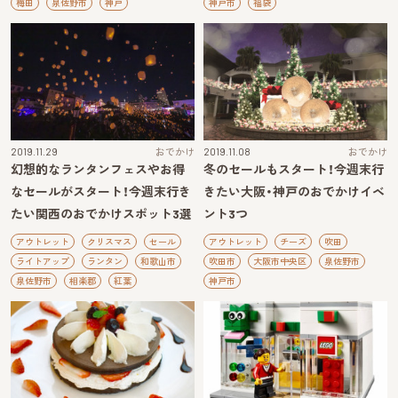
梅田
泉佐野市
神戸
神戸市
福袋
2019.11.29
おでかけ
2019.11.08
おでかけ
幻想的なランタンフェスやお得
冬のセールもスタート！今週末行
なセールがスタート！今週末行き
きたい大阪・神戸のおでかけイベ
たい関西のおでかけスポット3選
ント3つ
アウトレット
クリスマス
セール
アウトレット
チーズ
吹田
ライトアップ
ランタン
和歌山市
吹田市
大阪市中央区
泉佐野市
泉佐野市
相楽郡
紅葉
神戸市