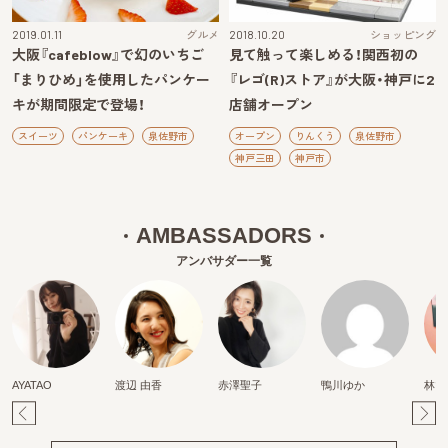
2019.01.11
グルメ
2018.10.20
ショッピング
大阪『cafeblow』で幻のいちご
見て触って楽しめる！関西初の
「まりひめ」を使用したパンケー
『レゴ(R)ストア』が大阪・神戸に2
キが期間限定で登場！
店舗オープン
スイーツ
パンケーキ
泉佐野市
オープン
りんくう
泉佐野市
神戸三田
神戸市
AMBASSADORS
アンバサダー一覧
AYATAO
渡辺 由香
赤澤聖子
鴨川ゆか
林マ
Pr
Ne