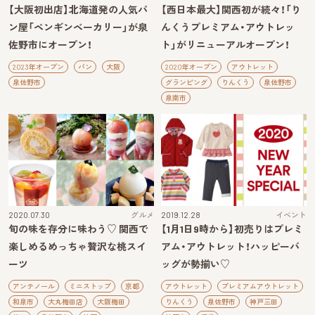
【大阪初出店】北海道発の人気パ
【西日本最大】関西初が続々！「り
ン屋「ペンギンベーカリー」が泉
んくうプレミアム・アウトレッ
佐野市にオープン！
ト」がリニューアルオープン！
2023年オープン
パン
大阪
2020年オープン
アウトレット
泉佐野市
グランピング
りんくう
泉佐野市
泉南市
2020.07.30
グルメ
2019.12.28
イベント
旬の味を存分に味わう♡ 関西で
【1月1日9時から】初売りはプレミ
楽しめるめっちゃ贅沢な桃スイ
アム・アウトレット！ハッピーバ
ーツ
ッグが勢揃い♡
アンテノール
ミニストップ
京都
アウトレット
プレミアムアウトレット
和泉市
大丸梅田店
大阪梅田
りんくう
泉佐野市
神戸三田