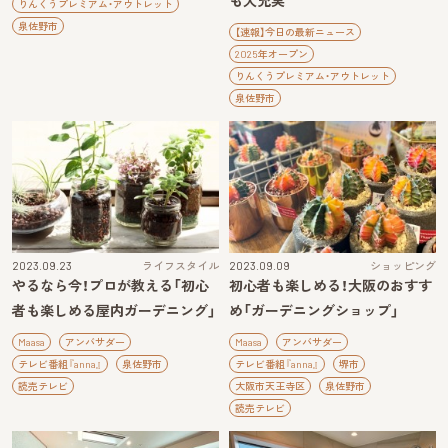
も大充実
りんくうプレミアム・アウトレット
泉佐野市
【速報】今日の最新ニュース
2025年オープン
りんくうプレミアム・アウトレット
泉佐野市
2023.09.23
ライフスタイル
2023.09.09
ショッピング
やるなら今！プロが教える「初心
初心者も楽しめる！大阪のおすす
者も楽しめる屋内ガーデニング」
め「ガーデニングショップ」
Maasa
アンバサダー
Maasa
アンバサダー
テレビ番組『anna』
泉佐野市
テレビ番組『anna』
堺市
読売テレビ
大阪市天王寺区
泉佐野市
読売テレビ