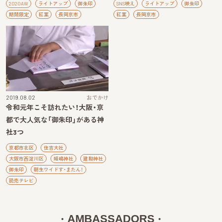
2020AW
ライトアップ
御朱印
SNS映え
ライトアップ
御朱印
期間限定
紅葉
長岡京市
紅葉
長岡京市
2019.08.02
おでかけ
令和元年こそ訪れたい！大阪・京
都で大人気な「御朱印」がある神
社3つ
京都市北区
住吉大社
大阪市西淀川区
姫嶋神社
建勲神社
御朱印
朝生ワイドす・またん！
読売テレビ
AMBASSADORS