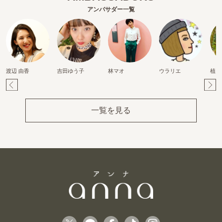
アンバサダー一覧
渡辺 由香
吉田ゆう子
林マオ
ウラリエ
植田
Pr
Ne
ev
xt
一覧を見る