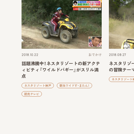
2018.10.22
おでかけ
2018.09.27
話題沸騰中！ネスタリゾートの新アクテ
ネスタリゾ
ィビティ『ワイルドバギー』がスリル満
の冒険テーマ
点
ネスタリゾート
ネスタリゾート神戸
朝生ワイドす・またん！
読売テレビ