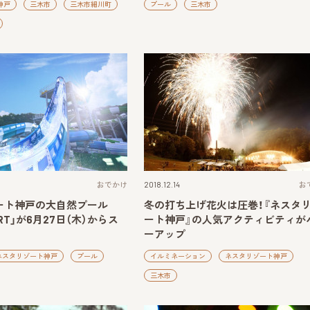
神戸
三木市
三木市細川町
プール
三木市
おでかけ
2018.12.14
お
ート神戸の大自然プール
冬の打ち上げ花火は圧巻！『ネスタ
FORT」が6月27日（木）からス
ート神戸』の人気アクティビティが
ーアップ
ネスタリゾート神戸
プール
イルミネーション
ネスタリゾート神戸
三木市