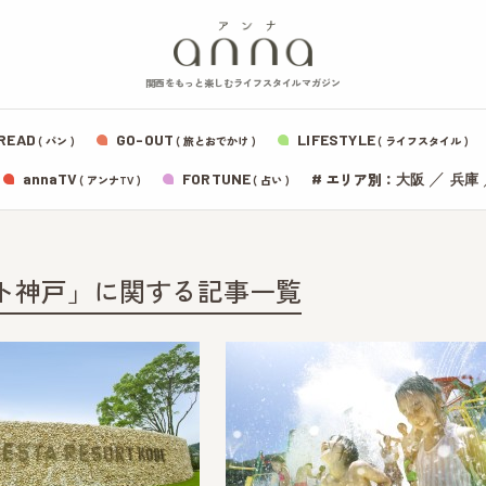
関西をもっと楽しむライフスタイルマガジン
READ
GO-OUT
LIFESTYLE
( パン )
( 旅とおでかけ )
( ライフスタイル )
エリア別：
annaTV
FORTUNE
#
／
大阪
兵庫
( アンナTV )
( 占い )
ト神戸」に関する記事一覧