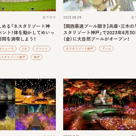
おでかけ
2023.06.29
お
しめる「ネスタリゾート神
【関西最速プール開き】兵庫・三木の
ベント！体を動かしてめいっ
スタリゾート神戸」で2023年6月30
日間を満喫しよう！
（金）に大自然プールがオープン！
新ニュース
GW
イベント
ネスタリゾート神戸
プール
ネスタリゾート神戸
神戸