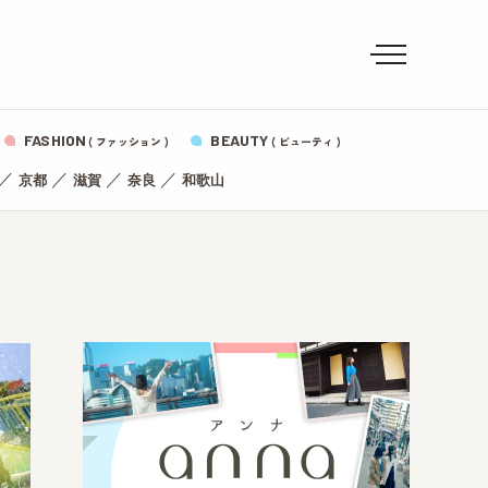
FASHION
BEAUTY
( ファッション )
( ビューティ )
／
／
／
／
京都
滋賀
奈良
和歌山