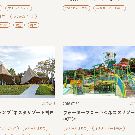
アトラクション
2020年オープン
ネスタリゾート神戸
神戸
ひらかたパーク
たん！
枚方
神戸
おでかけ
2019.07.30
お
ャンプ「ネスタリゾート神戸
ウォーターフロート＜ネスタリゾー
神戸＞
グランピング
クルールはりま
クルールはりま
ネスタリゾート神戸