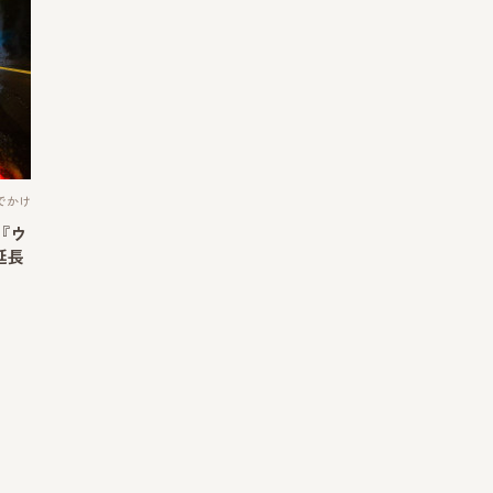
でかけ
『ウ
延長