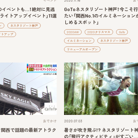
イベント
2020.11.16
お
のイベントも…！絶対に見逃
GoToネスタリゾート神戸！今こそ
ライトアップイベント」11選
たい「関西No.1のイルミネーション
しめるスポット」
ン
ネスタリゾート神戸
2020AW
2020クリスマス
GoTo
イトアップ
イルミネーション
ネスタリゾート神戸
リニューアルオープン
おでかけ
2020.07.03
お
？関西で話題の最新アトラク
暑さが吹き飛ぶ!? ネスタリゾート
の「飛行アクティビティ」がすごい…