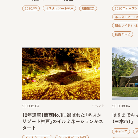
2020AW
ネスタリゾート神戸
期間限定
2020年オープン
ネスタリゾート
朝生ワイドす・ま
読売テレビ
2019.12.03
イベント
2019.09.04
【2年連続】関西No.1に選ばれた「ネスタ
はりまでキ
リゾート神戸」のイルミネーションがス
（三木市）」
タート
キャンプ
イルミネーション
ネスタリゾート神戸