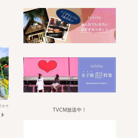
でかけ
TVCM放送中！
ト