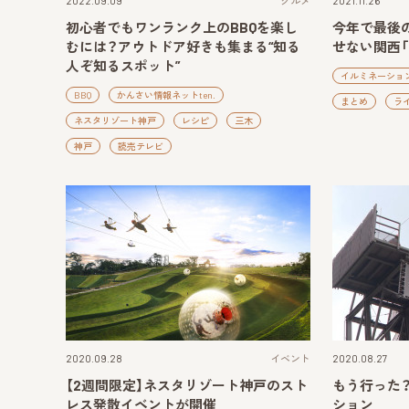
2022.09.09
グルメ
2021.11.26
初心者でもワンランク上のBBQを楽し
今年で最後
むには？アウトドア好きも集まる“知る
せない関西「
人ぞ知るスポット”
イルミネーショ
BBQ
かんさい情報ネットten.
まとめ
ラ
ネスタリゾート神戸
レシピ
三木
神戸
読売テレビ
2020.09.28
イベント
2020.08.27
【2週間限定】ネスタリゾート神戸のスト
もう行った
レス発散イベントが開催
ション