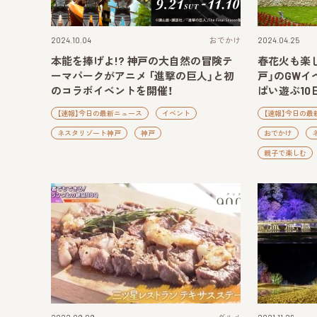
2024.10.04
おでかけ
2024.04.25
本能を捧げよ!? 神戸の大自然の冒険テ
春花火も楽
ーマパークがアニメ 「進撃の巨人」と初
戸」のGWイ
のコラボイベントを開催！
ぱい遊ぶ10
【速報】今日の最新ニュース
イベント
【速報】今日の最
ネスタリゾート神戸
神戸
おでかけ
親子で楽しむ