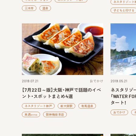
ネスタリゾート
三木市
温泉
子どもと行ける
2019.07.21
おでかけ
2019.05.21
【7月22日～版】大阪・神戸で話題のイベ
ネスタリゾ
ント・スポットまとめ4選
「WATER 
タート！
ネスタリゾート神戸
新大阪駅
有馬温泉
おでかけ
来週anna
阪神梅田本店