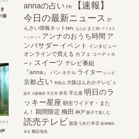
でかけ
【速報】
annaの占い
PR
行き
今日の最新ニュース
が楽
か
んさい情報ネットten.
まとめ
なんば
アフタヌ
アンナのおうち時間
ア
ーンティー
ンバサダー
イベント
インタビュー
オンラインで買える
カフェ
コーディネ
スイーツ
テレビ番組
ート
ライター
『anna』
パン
ホテル
レシピ
占い
京都
大阪ほんわかテレビ
和歌山
大
明日のラ
手土産
奈良
天王寺
阪市
大阪梅田
ッキー星座
朝生ワイドす・また
期間限定
梅田
ん！
神戸
親子で楽しむ
読売テレビ
でかけ
阪急うめだ本店
阪神梅田
神戸
難読地名
本店