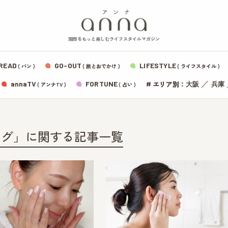
関西をもっと楽しむライフスタイルマガジン
READ
GO-OUT
LIFESTYLE
( パン )
( 旅とおでかけ )
( ライフスタイル )
エリア別：
annaTV
FORTUNE
#
／
大阪
兵庫
( アンナTV )
( 占い )
ング」に関する記事一覧