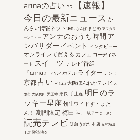
【速報】
annaの占い
PR
今日の最新ニュース
か
んさい情報ネットten.
まとめ
なんば
アフタヌ
アンナのおうち時間
ア
ーンティー
ンバサダー
イベント
インタビュー
オンラインで買える
カフェ
コーディネ
スイーツ
テレビ番組
ート
ライター
『anna』
パン
ホテル
レシピ
占い
京都
大阪ほんわかテレビ
和歌山
大
明日のラ
手土産
奈良
天王寺
阪市
大阪梅田
ッキー星座
朝生ワイドす・また
期間限定
梅田
ん！
神戸
親子で楽しむ
読売テレビ
阪急うめだ本店
阪神梅田
難読地名
本店