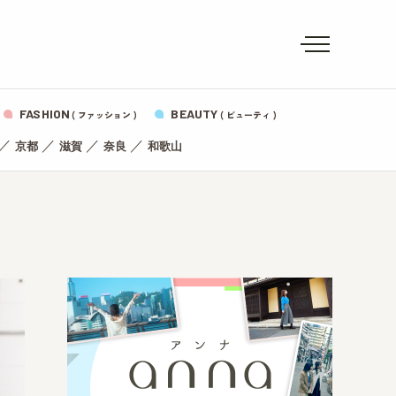
FASHION
BEAUTY
( ファッション )
( ビューティ )
／
／
／
／
京都
滋賀
奈良
和歌山