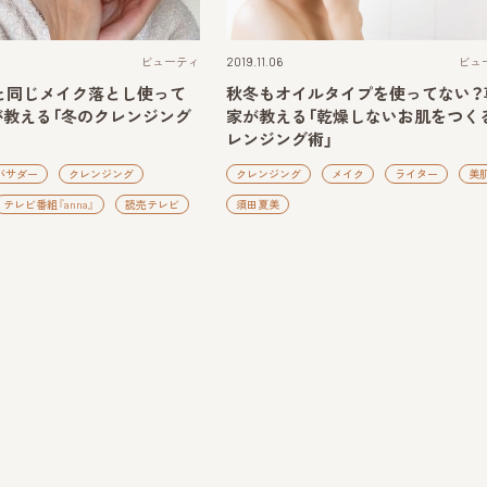
ビューティ
2019.11.06
ビュ
と同じメイク落とし使って
秋冬もオイルタイプを使ってない？
が教える「冬のクレンジング
家が教える「乾燥しないお肌をつく
レンジング術」
バサダー
クレンジング
クレンジング
メイク
ライター
美
テレビ番組『anna』
読売テレビ
須田夏美