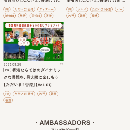
をお届け【ただいま、香港！】【V…
事も★【ただいま、香港！】【Vol.…
PR
ただいま！香港
ディズニー
PR
グルメ
ただいま！香港
バー
博物館
旅行
美術館
香港
旅行
絶景
香港
2023.09.28
PR
香港ならではのダイナミッ
PR
クな景観を、最大限に楽しもう
【ただいま！ 香港】【Vol. 01】
PR
ただいま！香港
旅行
絶景
香港
AMBASSADORS
アンバサダー一覧