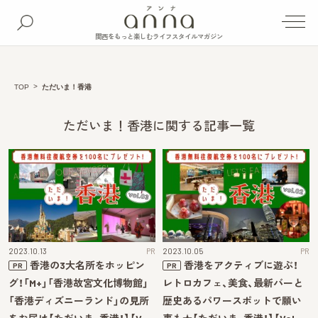
関西をもっと楽しむライフスタイルマガジン
TOP
ただいま！香港
ただいま！香港に関する記事一覧
2023.10.13
PR
2023.10.05
PR
香港の3大名所をホッピン
香港をアクティブに遊ぶ！
PR
PR
グ！「M+」「香港故宮文化博物館」
レトロカフェ、美食、最新バーと
「香港ディズニーランド」の見所
歴史あるパワースポットで願い