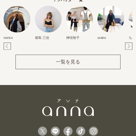
norico
簑島 三佳
神頃智子
urako
ちは
Pr
Ne
ev
xt
一覧を見る