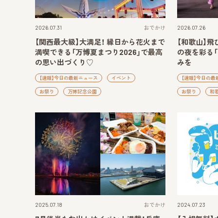
2026.07.31
おでかけ
2026.07.26
【関西最大級】大満足！ 縁日から花火まで
【和歌山】飛
満喫できる「万博夏まつり2026」で最高
の夜を彩る
の思い出づくり♡
みを
【速報】今日の最新ニュース
イベント
【速報】今日の最
お祭り
万博記念公園
お祭り
和
2025.07.18
おでかけ
2024.07.23