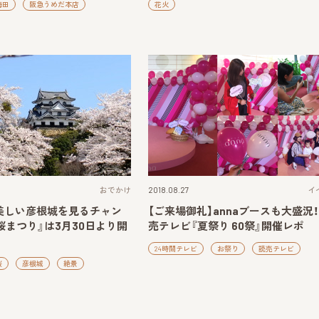
梅田
阪急うめだ本店
花火
おでかけ
2018.08.27
イ
美しい彦根城を見るチャン
【ご来場御礼】annaブースも大盛況
桜まつり』は3月30日より開
売テレビ『夏祭り 60祭』開催レポ
24時間テレビ
お祭り
読売テレビ
桜
彦根城
絶景