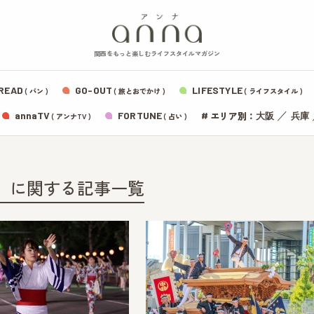
関西をもっと楽しむライフスタイルマガジン
READ
GO-OUT
LIFESTYLE
( パン )
( 旅とおでかけ )
( ライフスタイル )
エリア別：
annaTV
FORTUNE
#
／
大阪
兵庫
( アンナTV )
( 占い )
」に関する記事一覧