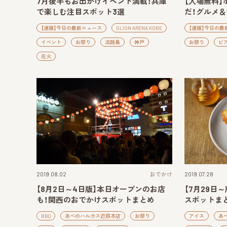
7月後半もお出かけイベント満載！兵庫
【入場無料
で楽しむ注目スポット3選
だ！グルメ
【速報】今日の最新ニュース
GLION ARENA KOBE
【速報】今日の最
イベント
お祭り
淡路島
神戸
お祭り
ビ
花火
2019.08.02
おでかけ
2019.07.28
【8月2日～4日版】本日オープンのお店
【7月29日
も！関西のおでかけスポットまとめ
スポットま
BBQ
あべのハルカス近鉄本店
お祭り
アイス
あ