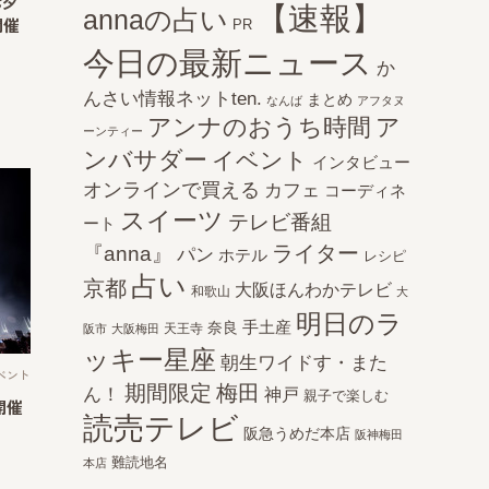
七夕
【速報】
annaの占い
開催
PR
今日の最新ニュース
か
んさい情報ネットten.
まとめ
なんば
アフタヌ
アンナのおうち時間
ア
ーンティー
ンバサダー
イベント
インタビュー
オンラインで買える
カフェ
コーディネ
スイーツ
テレビ番組
ート
ライター
『anna』
パン
ホテル
レシピ
占い
京都
大阪ほんわかテレビ
和歌山
大
明日のラ
手土産
奈良
天王寺
阪市
大阪梅田
ッキー星座
朝生ワイドす・また
ベント
期間限定
梅田
ん！
神戸
親子で楽しむ
開催
読売テレビ
阪急うめだ本店
阪神梅田
難読地名
本店