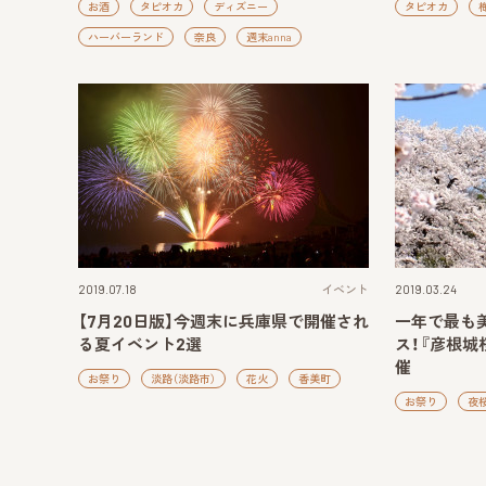
お酒
タピオカ
ディズニー
タピオカ
ハーバーランド
奈良
週末anna
2019.07.18
イベント
2019.03.24
【7月20日版】今週末に兵庫県で開催され
一年で最も
る夏イベント2選
ス！『彦根城
催
お祭り
淡路（淡路市）
花火
香美町
お祭り
夜