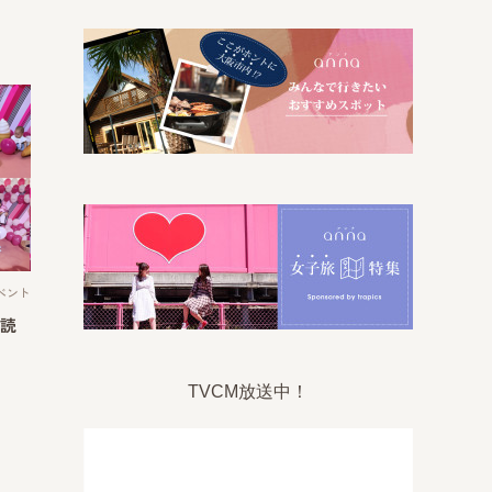
ベント
！読
TVCM放送中！