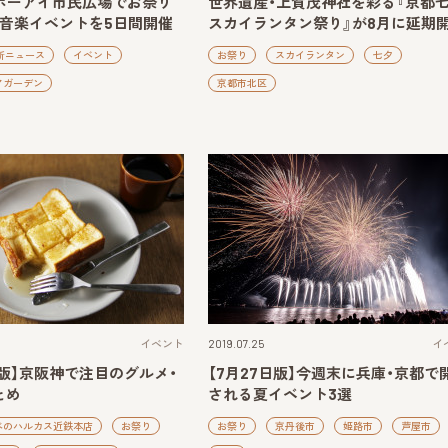
】ポーアイ市民広場でお祭り
世界遺産・上賀茂神社を彩る『京都
＆音楽イベントを5日間開催
スカイランタン祭り』が8月に延期
新ニュース
イベント
お祭り
スカイランタン
七夕
アガーデン
京都市北区
イベント
2019.07.25
イ
～版】京阪神で注目のグルメ・
【7月27日版】今週末に兵庫・京都で
とめ
される夏イベント3選
べのハルカス近鉄本店
お祭り
お祭り
京丹後市
姫路市
芦屋市