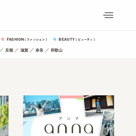
FASHION
BEAUTY
( ファッション )
( ビューティ )
／
／
／
／
京都
滋賀
奈良
和歌山