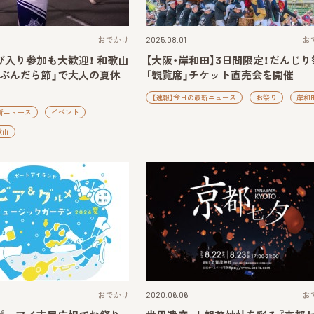
おでかけ
2025.08.01
お
び入り参加も大歓迎！ 和歌山
【大阪・岸和田】3日間限定！だんじり
「ぶんだら節」で大人の夏休
「観覧席」チケット直売会を開催
【速報】今日の最新ニュース
お祭り
岸和
新ニュース
イベント
歌山
おでかけ
2020.06.06
お