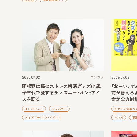
2026.07.02
エンタメ
2026.07.02
関根勤は孫のストレス解消グッズ!? 親
「おーい、オ
子三代で愛するディズニー・オン・アイ
前が替えろ
スを語る
妻が全力制
インタビュー
ディズニー
イクメン気取り
ディズニー・オン・アイス
マンガ
漫