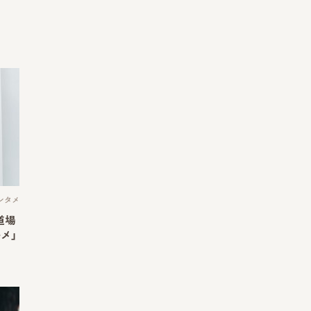
ンタメ
道場
メ」