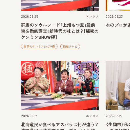
2026.06.25
エンタメ
2026.06.23
群馬のソウルフード「上州もつ煮」最前
本のプロが選
線を徹底調査！新時代の味とは？【秘密の
ケンミンSHOW極】
秘密のケンミンSHOW極
読売テレビ
2026.06.17
エンタメ
2026.06.15
北海道民が食べるアスパラは何が違う？
〈生駒市〉