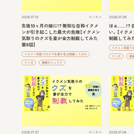
2026.07.10
エンタメ
2026.07.09
生後10ヶ月の娘に!? 無知な自称イクメ
はぁ……!?
ンが引き起こした最大の危機【イクメン
い。【イク
気取りのクズを妻が全力制裁してみた
制裁してみた
第9話】
イクメン気取り
イクメン気取りのクズを妻が全力制裁してみた
マンガ
漫
マンガ
漫画のシュララ
2026.07.07
エンタメ
2026.07.06