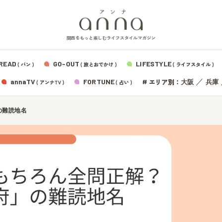
関西をもっと楽しむライフスタイルマガジン
READ
GO-OUT
LIFESTYLE
( パン )
( 旅とおでかけ )
( ライフスタイル )
エリア別：
annaTV
FORTUNE
#
／
大阪
兵庫
( アンナTV )
( 占い )
の難読地名