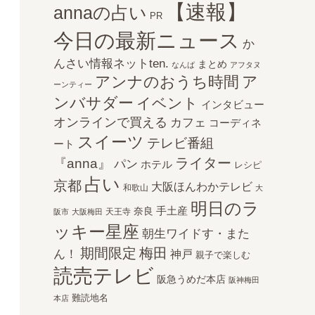
【速報】
annaの占い
PR
今日の最新ニュース
か
んさい情報ネットten.
まとめ
なんば
アフタヌ
アンナのおうち時間
ア
ーンティー
ンバサダー
イベント
インタビュー
オンラインで買える
カフェ
コーディネ
スイーツ
テレビ番組
ート
ライター
『anna』
パン
ホテル
レシピ
占い
京都
大阪ほんわかテレビ
和歌山
大
明日のラ
手土産
奈良
天王寺
阪市
大阪梅田
ッキー星座
朝生ワイドす・また
期間限定
梅田
ん！
神戸
親子で楽しむ
読売テレビ
阪急うめだ本店
阪神梅田
難読地名
本店