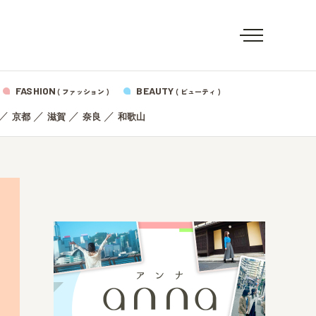
FASHION
BEAUTY
( ファッション )
( ビューティ )
／
／
／
／
京都
滋賀
奈良
和歌山