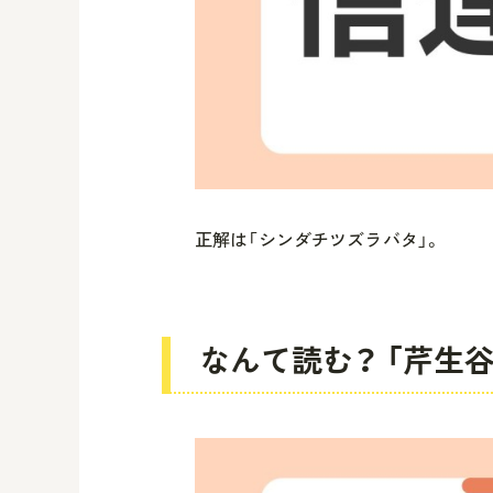
正解は「シンダチツズラバタ」。
なんて読む？ 「芹生谷