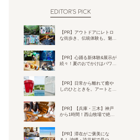
EDITOR'S PICK
【PR】アウトドアにレトロ
な街歩き、伝統体験も。魅…
【PR】心踊る新体験&展示が
続々！夏のおでかけはパワ…
【PR】日常から離れて癒や
しのひとときを。アートと…
【PR】【兵庫・三木】神戸
から1時間！西山牧場で絶…
【PR】滞在がご褒美にな
る！ 沖縄・読谷村で見つ…