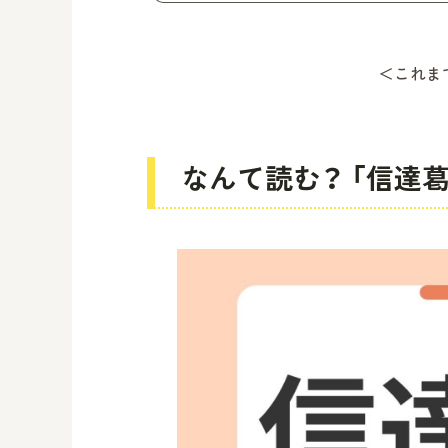
＜これま
なんて読む？ 「信達葛