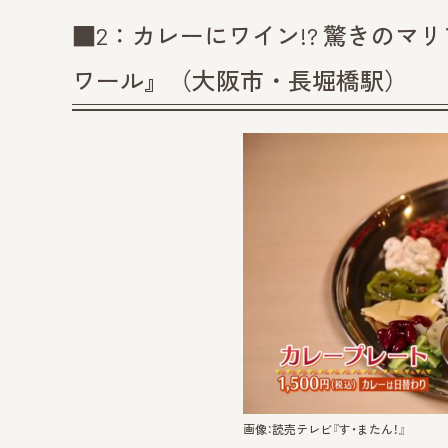
■2：カレーにワイン!? 驚きの
ワール』（大阪市・長堀橋駅）
画像：読売テレビ『す・またん！』