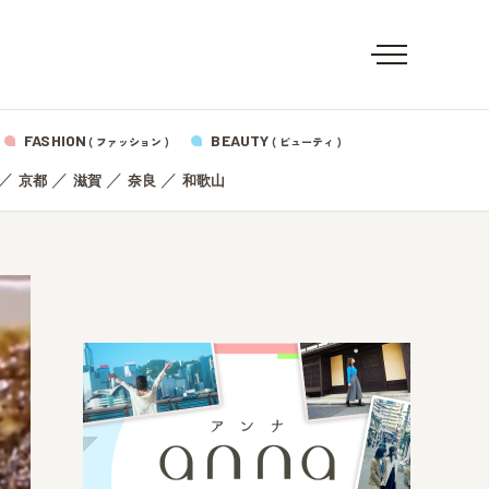
FASHION
BEAUTY
( ファッション )
( ビューティ )
／
／
／
／
京都
滋賀
奈良
和歌山