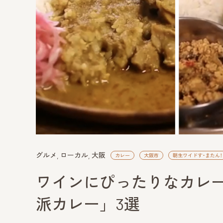
グルメ
ローカル
大阪
カレー
大阪市
朝生ワイドす・またん！
ワインにぴったりなカレ
派カレー」3選