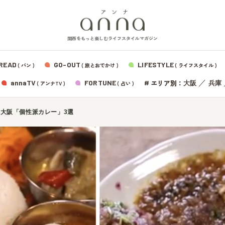
関西をもっと楽しむライフスタイルマガジン
READ
GO-OUT
LIFESTYLE
( パン )
( 旅とおでかけ )
( ライフスタイル )
エリア別：
annaTV
FORTUNE
#
／
大阪
兵庫
( アンナTV )
( 占い )
大阪「個性派カレー」3選