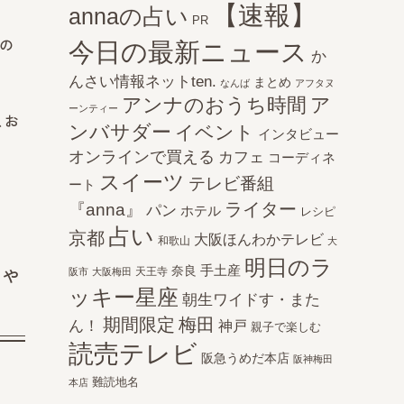
【速報】
annaの占い
PR
の
今日の最新ニュース
か
んさい情報ネットten.
まとめ
なんば
アフタヌ
アンナのおうち時間
ア
ーンティー
、お
ンバサダー
イベント
インタビュー
オンラインで買える
カフェ
コーディネ
スイーツ
テレビ番組
ート
ライター
『anna』
パン
ホテル
レシピ
占い
京都
大阪ほんわかテレビ
和歌山
大
明日のラ
ちゃ
手土産
奈良
天王寺
阪市
大阪梅田
ッキー星座
朝生ワイドす・また
期間限定
梅田
ん！
神戸
親子で楽しむ
読売テレビ
阪急うめだ本店
阪神梅田
難読地名
本店