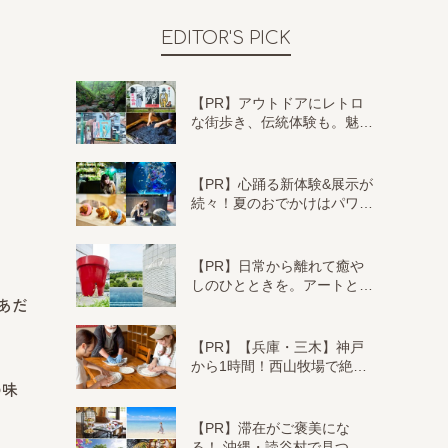
EDITOR'S PICK
【PR】アウトドアにレトロ
な街歩き、伝統体験も。魅…
【PR】心踊る新体験&展示が
続々！夏のおでかけはパワ…
【PR】日常から離れて癒や
しのひとときを。アートと…
あだ
【PR】【兵庫・三木】神戸
から1時間！西山牧場で絶…
の味
【PR】滞在がご褒美にな
る！ 沖縄・読谷村で見つ…