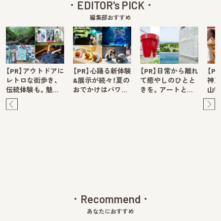
EDITOR's PICK
編集部おすすめ
【PR】アウトドアに
【PR】心踊る新体験
【PR】日常から離れ
【P
レトロな街歩き、
&展示が続々！夏の
て癒やしのひとと
神戸
伝統体験も。魅…
おでかけはパワ…
きを。アートと…
山牧
Pre
Ne
v
xt
Recommend
あなたにおすすめ