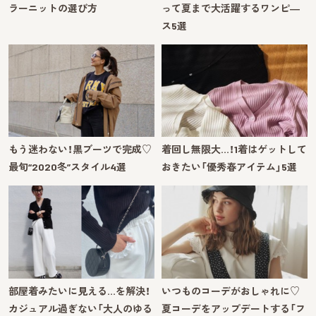
ラーニットの選び方
って夏まで大活躍するワンピ―
ス5選
もう迷わない！黒ブーツで完成♡
着回し無限大…！1着はゲットして
最旬“2020冬”スタイル4選
おきたい「優秀春アイテム」5選
部屋着みたいに見える…を解決！
いつものコーデがおしゃれに♡
カジュアル過ぎない「大人のゆる
夏コーデをアップデートする「フ