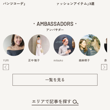
パンツコーデ」
ァッションアイテム」3選
AMBASSADORS
アンバサダー
YURI
正中 雅子
mitsuko
森麻理子
赤澤
Pre
Ne
v
xt
一覧を見る
エリアで記事を探す