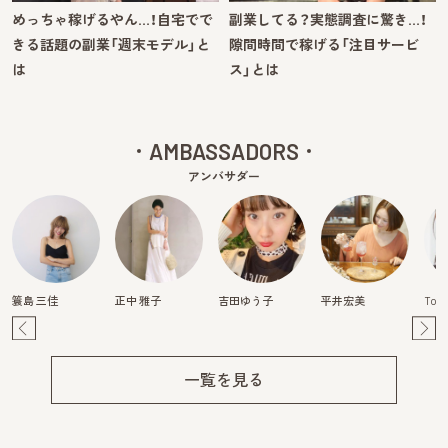
めっちゃ稼げるやん…！自宅でで
副業してる？実態調査に驚き…！
きる話題の副業「週末モデル」と
隙間時間で稼げる「注目サービ
は
ス」とは
AMBASSADORS
アンバサダー
簑島 三佳
正中 雅子
吉田ゆう子
平井宏美
Tom
Pre
Ne
v
xt
一覧を見る