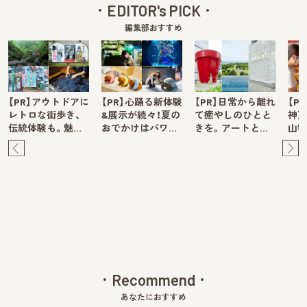
EDITOR's PICK
編集部おすすめ
【PR】アウトドアに
【PR】心踊る新体験
【PR】日常から離れ
【P
レトロな街歩き、
&展示が続々！夏の
て癒やしのひとと
神戸
伝統体験も。魅…
おでかけはパワ…
きを。アートと…
山牧
Pre
Ne
v
xt
Recommend
あなたにおすすめ