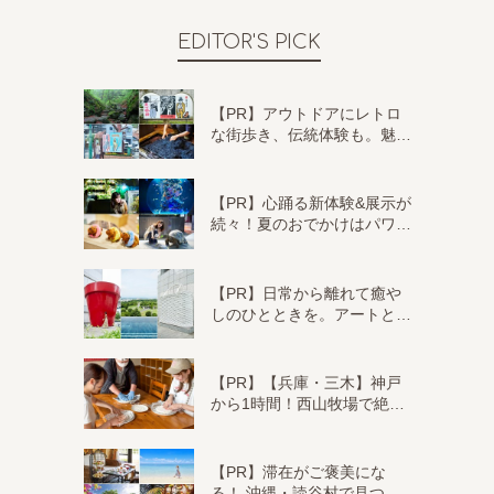
EDITOR'S PICK
【PR】アウトドアにレトロ
な街歩き、伝統体験も。魅…
【PR】心踊る新体験&展示が
続々！夏のおでかけはパワ…
【PR】日常から離れて癒や
しのひとときを。アートと…
【PR】【兵庫・三木】神戸
から1時間！西山牧場で絶…
【PR】滞在がご褒美にな
る！ 沖縄・読谷村で見つ…