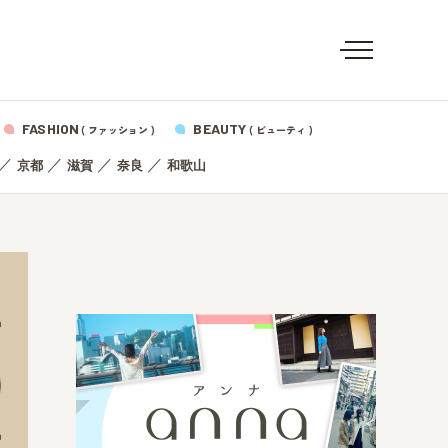
FASHION
BEAUTY
( ファッション )
( ビューティ )
／
／
／
／
京都
滋賀
奈良
和歌山