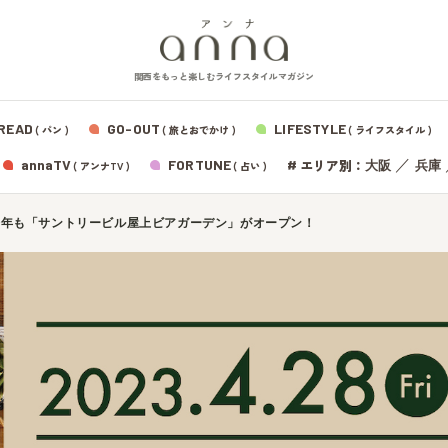
関西をもっと楽しむライフスタイルマガジン
READ
GO-OUT
LIFESTYLE
( パン )
( 旅とおでかけ )
( ライフスタイル )
エリア別：
annaTV
FORTUNE
#
／
大阪
兵庫
( アンナTV )
( 占い )
今年も「サントリービル屋上ビアガーデン」がオープン！