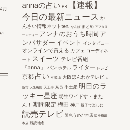
【速報】
annaの占い
PR
4月
今日の最新ニュース
か
んさい情報ネットten.
まとめ
なんば
アフタヌ
い
アンナのおうち時間
ア
ーンティー
ンバサダー
イベント
インタビュー
オンラインで買える
カフェ
コーディネ
スイーツ
テレビ番組
ート
ライター
『anna』
パン
ホテル
レシピ
占い
京都
大阪ほんわかテレビ
和歌山
大
明日のラ
手土産
奈良
天王寺
阪市
大阪梅田
ッキー星座
朝生ワイドす・また
期間限定
梅田
ん！
神戸
親子で楽しむ
読売テレビ
阪急うめだ本店
阪神梅田
難読地名
本店