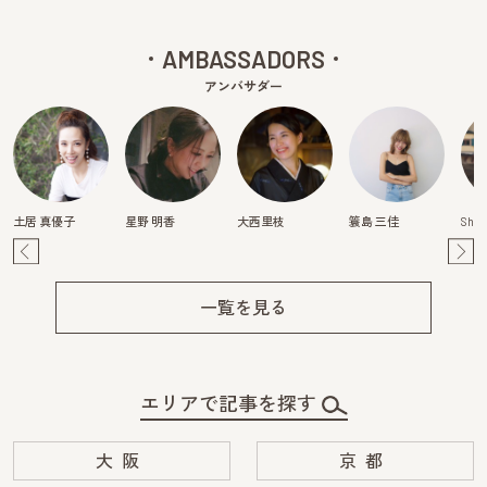
AMBASSADORS
アンバサダー
土居 真優子
星野 明香
大西里枝
簑島 三佳
Shiz
Pre
Ne
v
xt
一覧を見る
エリアで記事を探す
大阪
京都