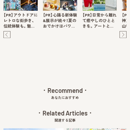
【PR】アウトドアに
【PR】心踊る新体験
【PR】日常から離れ
【P
レトロな街歩き、
&展示が続々！夏の
て癒やしのひとと
神戸
伝統体験も。魅…
おでかけはパワ…
きを。アートと…
山牧
Pre
Ne
v
xt
Recommend
あなたにおすすめ
Related Articles
関連する記事