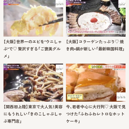
【大阪】世界一のエビを“ウニしゃ
【大阪】コラーゲンたっぷり♡ 焼
ぶ”で♡ 贅沢すぎる「ご褒美グル
き肉×鍋が新しい「最新韓国料理」
メ」
【関西初上陸】東京で大人気！美容
今、若者中心に大行列♡ 大阪で見
にもうれしい「きのこしゃぶしゃ
つけた「ふわふわレトロなホット
ぶ専門店」
ケーキ」