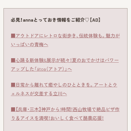
必見！annaとっておき情報をご紹介♡【AD】
■アウトドアにレトロな街歩き、伝統体験も。魅力が
いっぱいの青梅へ
■心踊る新体験&展示が続々！夏のおでかけはパワー
アップした「átoa（アトア）」へ
■日常から離れて癒やしのひとときを。アートとウ
ェルネスが交差する立川へ
■【兵庫・三木】神戸から1時間！西山牧場で絶品ピザ作
り＆アイスを満喫！おいしく食べて酪農応援！