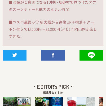
■滞在がご褒美になる！ 沖縄・読谷村で見つけたアフ
タヌーンティーも魅力のホテル時間
■コスパ最強っ♡ 新大阪から往復 JR＋宿泊＋クー
ポン付きで13,800円～23,000円（※1）！？ 岡山旅が楽し
すぎた！
EDITOR's PICK
編集部おすすめ