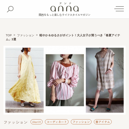
関西をもっと楽しむライフスタイルマガジン
TOP
ファッション
軽やか＆ゆるさがポイント！大人女子が買うべき「春夏アイテ
ム」3選
ファッション
AkariH
コーディネート
ファッション
春アイテム