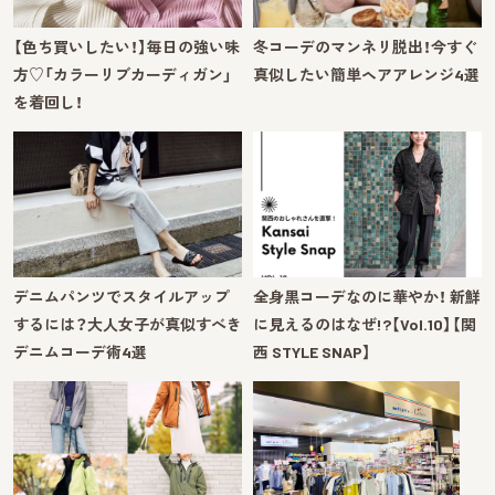
【色ち買いしたい！】毎日の強い味
冬コーデのマンネリ脱出！今すぐ
方♡「カラーリブカーディガン」
真似したい簡単ヘアアレンジ4選
を着回し！
デニムパンツでスタイルアップ
全身黒コーデなのに華やか！ 新鮮
するには？大人女子が真似すべき
に見えるのはなぜ!?【Vol.10】【関
デニムコーデ術4選
西 STYLE SNAP】