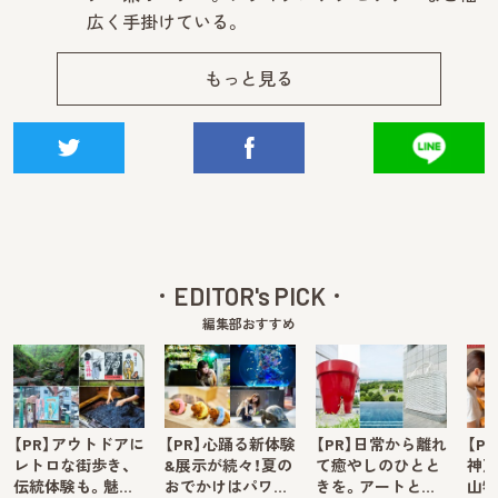
広く手掛けている。
もっと見る
EDITOR's PICK
編集部おすすめ
【PR】アウトドアに
【PR】心踊る新体験
【PR】日常から離れ
【P
レトロな街歩き、
&展示が続々！夏の
て癒やしのひとと
神戸
伝統体験も。魅…
おでかけはパワ…
きを。アートと…
山牧