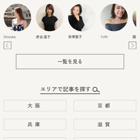
Shizuka
虎谷 温子
赤澤聖子
YURI
國貞
Pre
Ne
v
xt
一覧を見る
エリアで記事を探す
大阪
京都
兵庫
滋賀