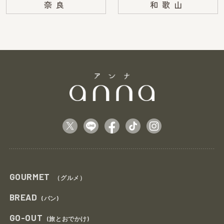
奈良
和歌山
GOURMET
（グルメ）
BREAD
(パン)
GO-OUT
(旅とおでかけ)