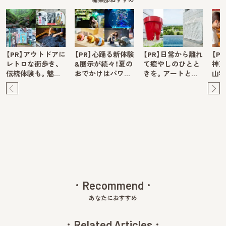
【PR】アウトドアに
【PR】心踊る新体験
【PR】日常から離れ
【P
レトロな街歩き、
&展示が続々！夏の
て癒やしのひとと
神戸
伝統体験も。魅…
おでかけはパワ…
きを。アートと…
山牧
Pre
Ne
v
xt
Recommend
あなたにおすすめ
Related Articles