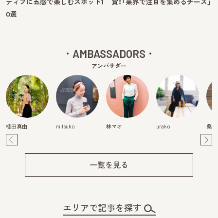
ティブに五感で楽しむスポット1
賞！「業界で注目を集めるチーズ」
0選
AMBASSADORS
アンバサダー
植田真由
mitsuko
林マオ
urako
桑原
Pre
Ne
v
xt
一覧を見る
エリアで記事を探す