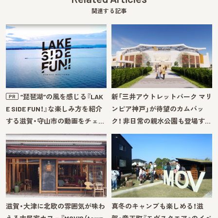
関連する記事
“琵琶湖”の風を感じる『LAK
新「三井アウトレットパーク マリ
PR
E SIDE FUN！』な楽しみ方を紹介
ンピア神戸」が待望のカムバッ
する滋賀・守山市の動画をチェ…
ク！ 非日常の親水公園も登場す…
滋賀・大津に北欧の雰囲気が味わ
真冬のキャンプも楽しめる！滋