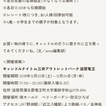
※各日先着50名様限定（※なくなり次第終了）
※各日13:00から引換開始
※レシート1枚につき、お1人様1回参加可能
※4歳～小学生までの親子が対象となります。
お買い物の帰りに、キャンドルの灯りに癒されに立ち寄っ
てみてくださいね。（文／anna編集部）
＜開催情報＞
キャンドルナイト in 三井アウトレットパーク 滋賀竜王
開催期間：2018年12月22日（土）～12月24日（月・休）
開催時間：17:00～20:00（最終入場19:30）
住所：滋賀県蒲生郡竜王町大字薬師字砂山1178-694
開催場所：南モール1F ベリーガーデン・防災ひろば
アクセス：JR『野洲駅』『近江八幡駅』より路線バス／名神高