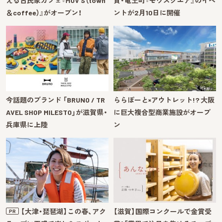
える古民家カフェ『MOV'S（town
賀・竜王町『モヴスクエア』のイベ
＆coffee）』がオープン！
ントが2月10日に開催
今話題のブランド 「BRUNO / TR
ららぽーと×アウトレット!? 大阪
AVEL SHOP MILESTO」が滋賀県・
に巨大複合型商業施設がオープ
兵庫県に上陸
ン
【大津・琵琶湖】この春、アク
【滋賀】国際コンクールで金賞受
PR