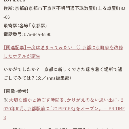
住所：京都府京都市下京区不明門通下珠数屋町上る卓屋町63
-66
最寄駅：各線『京都駅』
電話番号：075-644-5890
【関連記事】一度は泊まってみたい…♡ 京都に京町家を改修
したホテルが誕生
いかがでしたか？ 京都に新しくできた落ち着く場所で過
ごしてみては？（文／anna編集部）
【画像・参考】
※
大切な誰かと過ごす時間を、かけがえのない思い出に。2
020年10月、京都駅前に「20 PIECES」をオープン。 － PR TIME
S