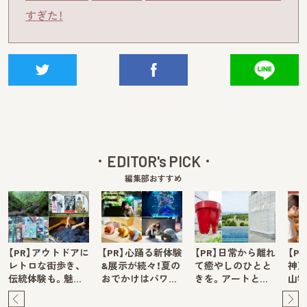
すぎた！
EDITOR's PICK
編集部おすすめ
【PR】アウトドアに
【PR】心踊る新体験
【PR】日常から離れ
【P
レトロな街歩き、
&展示が続々！夏の
て癒やしのひとと
神戸
伝統体験も。魅…
おでかけはパワ…
きを。アートと…
山牧