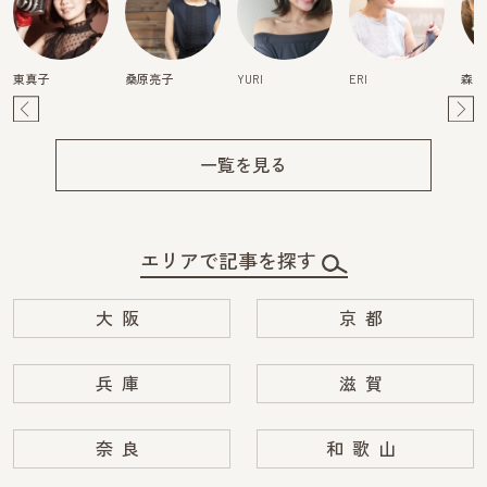
東真子
桑原亮子
YURI
ERI
森映
Pre
Ne
v
xt
一覧を見る
エリアで記事を探す
大阪
京都
兵庫
滋賀
奈良
和歌山