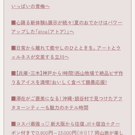
いっぱいの青梅へ
■心踊る新体験&展示が続々！夏のおでかけはパワー
アップした「átoa（アトア）」へ
■日常から離れて癒やしのひとときを。アートとウ
ェルネスが交差する立川へ
■【兵庫・三木】神戸から1時間！西山牧場で絶品ピザ作
り＆アイスを満喫！おいしく食べて酪農応援！
■滞在がご褒美になる！ 沖縄・読谷村で見つけたアフ
タヌーンティーも魅力のホテル時間
■コスパ最強っ♡ 新大阪から往復 JR＋宿泊＋クー
ポン付きで13,800円～23,000円（※1）！？ 岡山旅が楽し