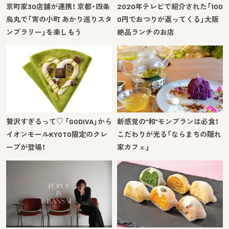
京町家30店舗が連携！ 京都・四条
2020年テレビで紹介された「100
烏丸で「宵の小町 あかり巡りスタ
0円でおつりが返ってくる」大阪
ンプラリー」を楽しもう
絶品ランチのお店
贅沢すぎるって♡ 「GODIVA」から
新感覚の“和”モンブランは必食！
イオンモールKYOTO限定のクレ
こだわりが光る「ならまちの隠れ
ープが登場！
家カフェ」