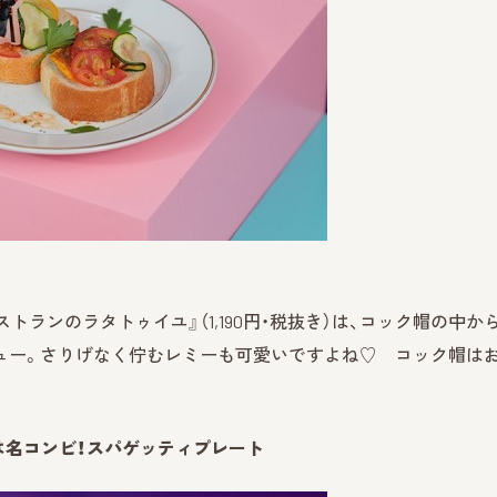
ランのラタトゥイユ』（1,190円・税抜き）は、コック帽の中か
ュー。さりげなく佇むレミーも可愛いですよね♡ コック帽は
は名コンビ！スパゲッティプレート