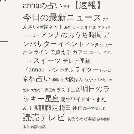
【速報】
annaの占い
PR
今日の最新ニュース
か
んさい情報ネットten.
まとめ
なんば
アフタヌ
アンナのおうち時間
ア
ーンティー
ンバサダー
イベント
インタビュー
オンラインで買える
カフェ
コーディネ
スイーツ
テレビ番組
ート
ライター
『anna』
パン
ホテル
レシピ
占い
京都
大阪ほんわかテレビ
和歌山
大
明日のラ
手土産
奈良
天王寺
阪市
大阪梅田
ッキー星座
朝生ワイドす・また
期間限定
梅田
ん！
神戸
親子で楽しむ
読売テレビ
阪急うめだ本店
阪神梅田
難読地名
本店