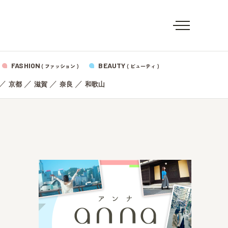
FASHION
BEAUTY
( ファッション )
( ビューティ )
／
／
／
／
京都
滋賀
奈良
和歌山