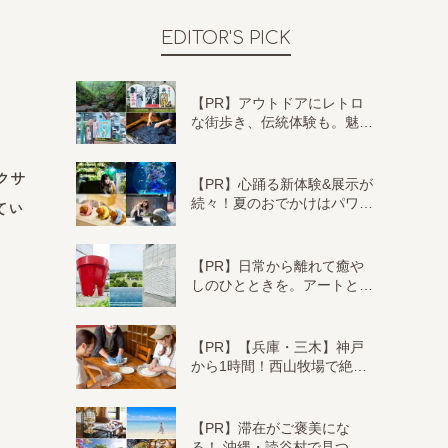
EDITOR'S PICK
【PR】アウトドアにレトロ
な街歩き、伝統体験も。魅…
クサ
【PR】心踊る新体験&展示が
続々！夏のおでかけはパワ…
てい
【PR】日常から離れて癒や
しのひとときを。アートと…
【PR】【兵庫・三木】神戸
から1時間！西山牧場で絶…
【PR】滞在がご褒美にな
る！ 沖縄・読谷村で見つ…