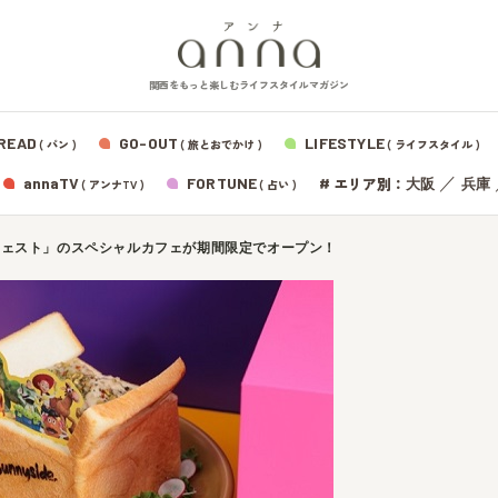
関西をもっと楽しむライフスタイルマガジン
READ
GO-OUT
LIFESTYLE
( パン )
( 旅とおでかけ )
( ライフスタイル )
エリア別：
annaTV
FORTUNE
#
／
大阪
兵庫
( アンナTV )
( 占い )
フェスト」のスペシャルカフェが期間限定でオープン！