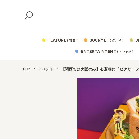
FEATURE
GOURMET
B
( 特集 )
( グルメ )
ENTERTAINMENT
( エンタメ )
TOP
イベント
【関西では大阪のみ】心斎橋に「ピクサー