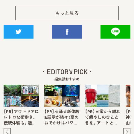
もっと見る
EDITOR's PICK
編集部おすすめ
【PR】アウトドアに
【PR】心踊る新体験
【PR】日常から離れ
【P
レトロな街歩き、
&展示が続々！夏の
て癒やしのひとと
神戸
伝統体験も。魅…
おでかけはパワ…
きを。アートと…
山牧