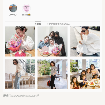
画像：Instagram（@ayuohashi）