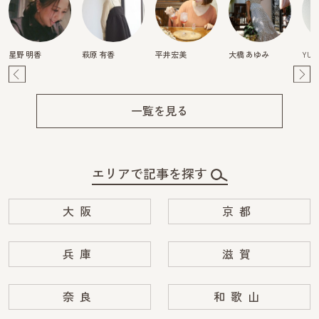
星野 明香
萩原 有香
平井宏美
大橋 あゆみ
YURI
Pre
Ne
v
xt
一覧を見る
エリアで記事を探す
大阪
京都
兵庫
滋賀
奈良
和歌山