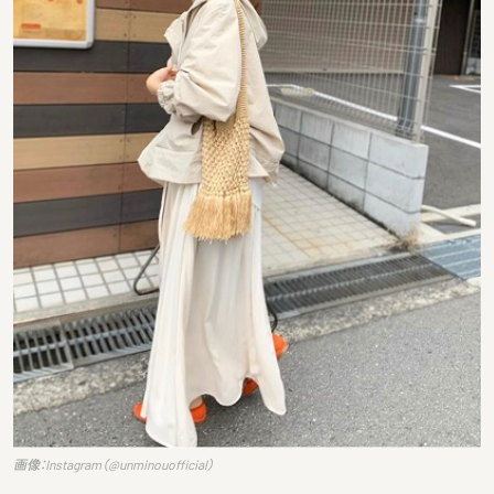
画像：Instagram（@unminouofficial）