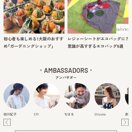
初心者も楽しめる！大阪のおすす
レジャーシートがエコバッグに？
め「ガーデニングショップ」
意識が高すぎるエコバッグ5選
AMBASSADORS
アンバサダー
田川紀子
ERI
ちはる
Shizuka
赤澤
Pre
Ne