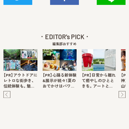
EDITOR's PICK
編集部おすすめ
【PR】アウトドアに
【PR】心踊る新体験
【PR】日常から離れ
【P
レトロな街歩き、
&展示が続々！夏の
て癒やしのひとと
神戸
伝統体験も。魅…
おでかけはパワ…
きを。アートと…
山牧
Pre
Ne
v
xt