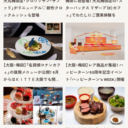
大丸梅田店「クロワッサン・サフ
梅田に初登場！ 大丸梅田店の「ス
ァリ」がリニューアル♡ 新作クロ
ターバックス リザーブ（R）カフ
ックムッシュも登場
ェ」でわたしにご褒美体験を
【大阪・梅田】「名探偵コナンカフ
【大阪・梅田】レア商品が集結！ ハ
ェ」の後期メニューが公開！ 6月
ッピーターン50周年記念イベン
からはＫＩＴＴＥ大阪でも開…
ト『ハッピーターン’s WEEK』開催