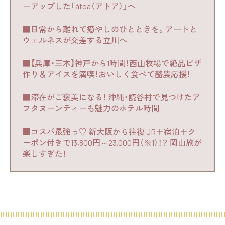
ーアップした「átoa（アトア）」へ
■日常から離れて癒やしのひとときを。アートと
ウェルネスが交差する立川へ
■【兵庫・三木】神戸から1時間！西山牧場で絶品ピザ
作り＆アイスを満喫！おいしく食べて酪農応援！
■滞在がご褒美になる！ 沖縄・読谷村で見つけたア
フタヌーンティーも魅力のホテル時間
■コスパ最強っ♡ 新大阪から往復 JR＋宿泊＋ク
ーポン付きで13,800円～23,000円（※1）！？ 岡山旅が
楽しすぎた！