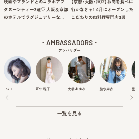
映画やブランドとのコラボアフ
【京都・大阪・神戸】お肉を食べに
タヌーンティー3選♡ 大阪＆京都
行かなきゃ！ 4月にオープンした
のホテルでラグジュアリーな…
こだわりの肉料理専門店3選
AMBASSADORS
アンバサダー
SAYU
正中 雅子
大橋 あゆみ
脇水麻衣
星野
Pre
Ne
v
xt
一覧を見る