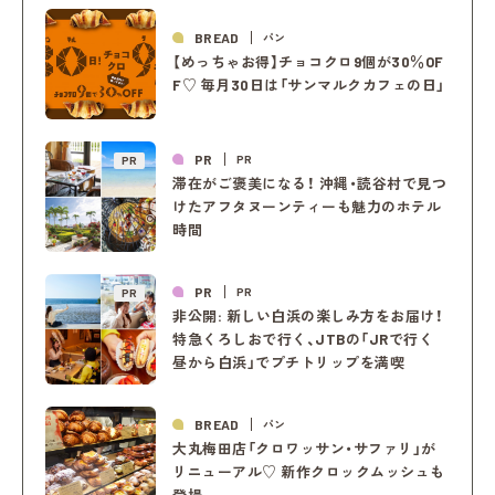
BREAD
パン
【めっちゃお得】チョコクロ9個が30％OF
F♡ 毎月30日は「サンマルクカフェの日」
PR
PR
PR
滞在がご褒美になる！ 沖縄・読谷村で見つ
けたアフタヌーンティーも魅力のホテル
時間
PR
PR
PR
非公開: 新しい白浜の楽しみ方をお届け！
特急くろしおで行く、JTBの「JRで行く
昼から白浜」でプチトリップを満喫
BREAD
パン
大丸梅田店「クロワッサン・サファリ」が
リニューアル♡ 新作クロックムッシュも
登場