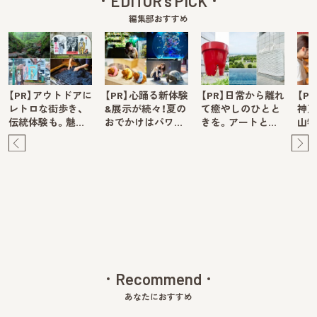
EDITOR's PICK
編集部おすすめ
【PR】アウトドアに
【PR】心踊る新体験
【PR】日常から離れ
【P
レトロな街歩き、
&展示が続々！夏の
て癒やしのひとと
神戸
伝統体験も。魅…
おでかけはパワ…
きを。アートと…
山牧
Pre
Ne
v
xt
Recommend
あなたにおすすめ