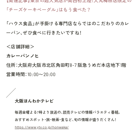
【関連記事】東京の超人気店が関西初上陸！大丸梅田店限定の
「チーズケーキベーグル」はもう食べた？
「ハウス食品」が手掛ける専門店ならではのこだわりのカレ
ーパン、ぜひ食べに行きたいですね！
＜店舗詳細＞
カレーパンノヒ
住所：大阪府大阪市北区角田町8-7 阪急うめだ本店地下1階
営業時間：10:00〜20:00
大阪ほんわかテレビ
毎週金曜よる7時より放送の、読売テレビの情報バラエティ番組。
おすすめスポット・旅・映画・食など、旬の情報が盛りだくさん！
https://www.ytv.co.jp/honwaka/