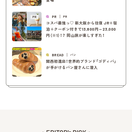
PR
PR
PR
コスパ最強っ♡ 新大阪から往復 JR＋宿
泊＋クーポン付きで13,800円～23,000
円（※1）！？ 岡山旅が楽しすぎた！
BREAD
パン
関西初進出！世界的ブランド「ゴディバ」
が手がけるパン屋さんに潜入