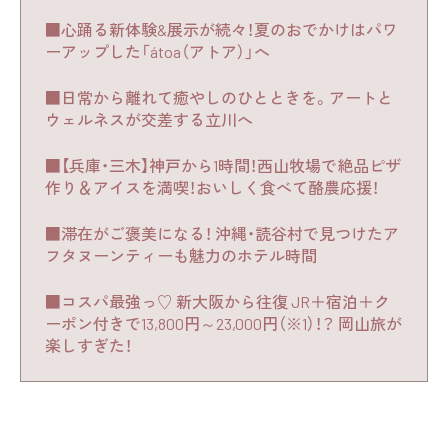
■心踊る新体験&展示が続々！夏のおでかけはパワ
ーアップした「átoa（アトア）」へ
■日常から離れて癒やしのひとときを。アートと
ウェルネスが交差する立川へ
■【兵庫・三木】神戸から1時間！西山牧場で絶品ピザ
作り＆アイスを満喫！おいしく食べて酪農応援！
■滞在がご褒美になる！ 沖縄・読谷村で見つけたア
フタヌーンティーも魅力のホテル時間
■コスパ最強っ♡ 新大阪から往復 JR＋宿泊＋ク
ーポン付きで13,800円～23,000円（※1）！？ 岡山旅が
楽しすぎた！