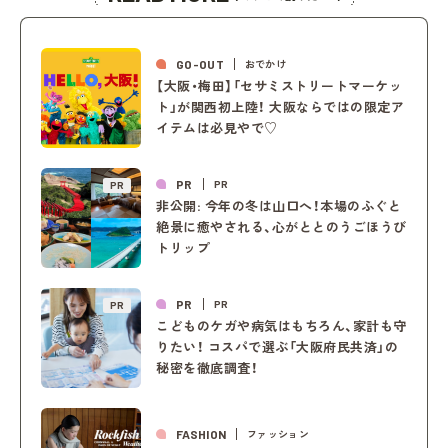
GO-OUT
おでかけ
【大阪・梅田】「セサミストリートマーケッ
ト」が関西初上陸！ 大阪ならではの限定ア
イテムは必見やで♡
PR
PR
PR
非公開: 今年の冬は山口へ！本場のふぐと
絶景に癒やされる、心がととのうごほうび
トリップ
PR
PR
PR
こどものケガや病気はもちろん、家計も守
りたい！ コスパで選ぶ「大阪府民共済」の
秘密を徹底調査！
FASHION
ファッション