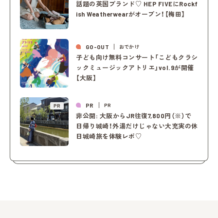
話題の英国ブランド♡ HEP FIVEにRockf
ish Weatherwearがオープン！【梅田】
GO-OUT
おでかけ
子ども向け無料コンサート「こどもクラシ
ックミュージックアトリエ」vol.9が開催
【大阪】
PR
PR
PR
非公開: 大阪からJR往復7,800円（※）で
日帰り城崎！外湯だけじゃない大充実の休
日城崎旅を体験レポ♡