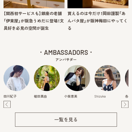
【関西初サービスも】銀座の老舗
買えるのは今だけ！岡田謹製「あ
「伊東屋」が阪急うめだに登場！文
んバタ屋」が阪神梅田にやってく
具好き必見の空間が誕生
る
AMBASSADORS
アンバサダー
田川紀子
植田真由
小柴恵美
Shizuka
各務
Pre
Ne
v
xt
一覧を見る