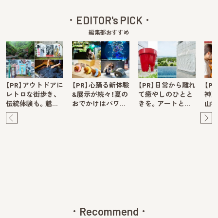
EDITOR's PICK
編集部おすすめ
【PR】アウトドアに
【PR】心踊る新体験
【PR】日常から離れ
【P
レトロな街歩き、
&展示が続々！夏の
て癒やしのひとと
神戸
伝統体験も。魅…
おでかけはパワ…
きを。アートと…
山牧
Pre
Ne
v
xt
Recommend