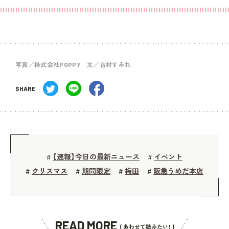
写真／株式会社POPPY 文／吉村すみれ
SHARE
【速報】今日の最新ニュース
イベント
#
#
クリスマス
期間限定
梅田
阪急うめだ本店
#
#
#
#
READ MORE
( あわせて読みたい！ )