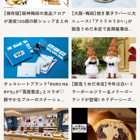
【保存版】阪神梅田の食品フロア
【大阪・梅田】焼き菓子ラバーに大
が激変！20超の新ショップまとめ
ニュース！ 「アトリエうかい」が
阪急うめだ本店で長期催事出…
チョコレートブランド「RURU MA
【阪急うめだ本店】今年は白いミ
RY’S」が「蔦屋書店」とコラボ♡
ラーボールツリー＆メリーゴー
鮮やかなブルーのステーショ…
ランドが登場！ ホリデーシーズ…