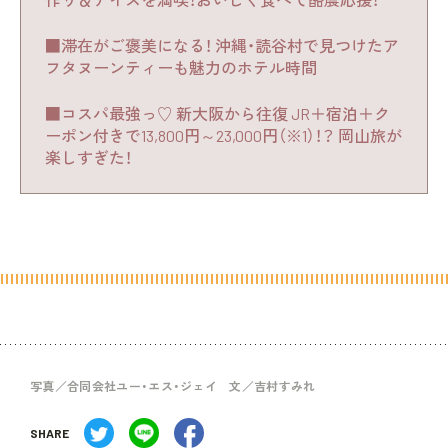
■滞在がご褒美になる！ 沖縄・読谷村で見つけたア
フタヌーンティーも魅力のホテル時間
■コスパ最強っ♡ 新大阪から往復 JR＋宿泊＋ク
ーポン付きで13,800円～23,000円（※1）！？ 岡山旅が
楽しすぎた！
写真／合同会社ユー・エス・ジェイ 文／吉村すみれ
SHARE