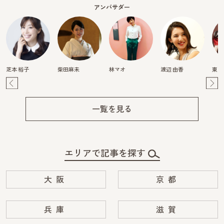
アンバサダー
芝本 裕子
柴田麻未
林マオ
渡辺 由香
東真
Pre
Ne
v
xt
一覧を見る
エリアで記事を探す
大阪
京都
兵庫
滋賀