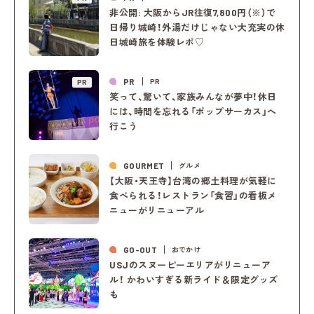
非公開: 大阪からJR往復7,800円（※）で
日帰り城崎！外湯だけじゃない大充実の休
日城崎旅を体験レポ♡
PR
PR
PR
笑って、驚いて、家族みんなが夢中！休日
には、時間を忘れる「ポップサーカス」へ
行こう
GOURMET
グルメ
【大阪・天王寺】台湾の郷土料理が気軽に
食べられる！レストラン「食習」の看板メ
ニューがリニューアル
GO-OUT
おでかけ
USJのスヌーピーエリアがリニューア
ル！ かわいすぎる新ライド＆限定グッズ
も