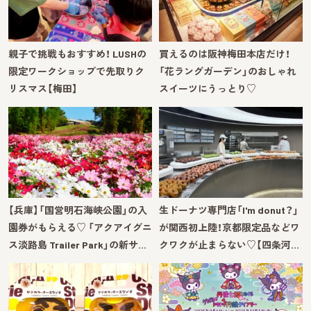
親子で挑戦もおすすめ！ LUSHの
買えるのは阪神梅田本店だけ！
限定ワークショップで先取りク
「花ラングガーデン」のおしゃれ
リスマス【梅田】
スイーツにうっとり♡
【兵庫】「国営明石海峡公園」の入
生ドーナツ専門店「I'm donut？」
園券がもらえる♡ 「アクアイグニ
が関西初上陸！京都限定品などワ
ス淡路島 Trailer Park」の新サ…
クワクが止まらない♡【四条河…