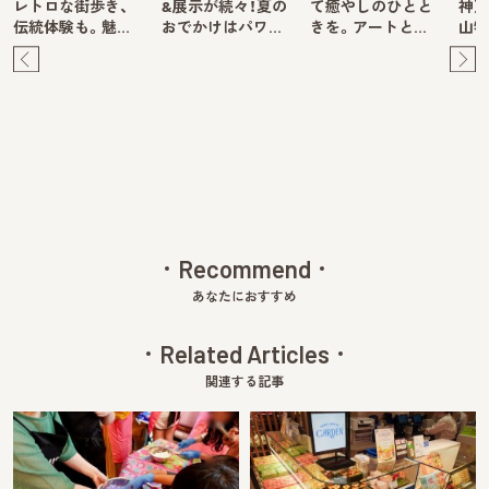
レトロな街歩き、
&展示が続々！夏の
て癒やしのひとと
神戸
伝統体験も。魅…
おでかけはパワ…
きを。アートと…
山牧
Pre
Ne
v
xt
Recommend
あなたにおすすめ
Related Articles
関連する記事