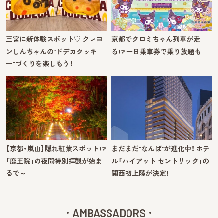
三宮に新体験スポット♡ クレヨ
京都でクロミちゃん列車が走
ンしんちゃんの“ドデカクッキ
る!? 一日乗車券で乗り放題も
ー”づくりを楽しもう！
【京都・嵐山】隠れ紅葉スポット!?
まだまだ“なんば”が進化中！ ホテ
「鹿王院」の夜間特別拝観が始ま
ル「ハイアット セントリック」の
るで～
関西初上陸が決定！
AMBASSADORS