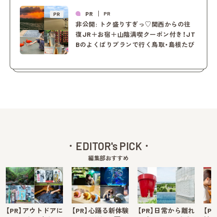
PR
PR
PR
非公開: トク盛りすぎっ♡関西からの往
復JR＋お宿＋山陰満喫クーポン付き！JT
Bのよくばりプランで行く鳥取・島根たび
EDITOR's PICK
編集部おすすめ
【PR】アウトドアに
【PR】心踊る新体験
【PR】日常から離れ
【P