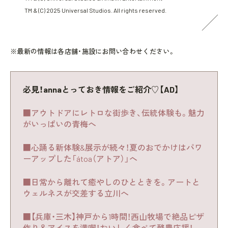
TM & (C) 2025 Universal Studios. All rights reserved.
※最新の情報は各店舗・施設にお問い合わせください。
必見！annaとっておき情報をご紹介♡【AD】
■アウトドアにレトロな街歩き、伝統体験も。魅力
がいっぱいの青梅へ
■心踊る新体験&展示が続々！夏のおでかけはパワ
ーアップした「átoa（アトア）」へ
■日常から離れて癒やしのひとときを。アートと
ウェルネスが交差する立川へ
■【兵庫・三木】神戸から1時間！西山牧場で絶品ピザ
作り＆アイスを満喫！おいしく食べて酪農応援！