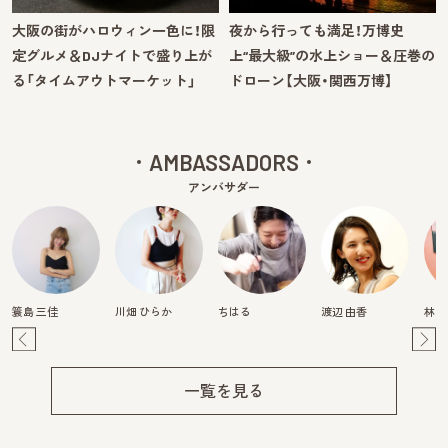
大阪の街がハロウィン一色に！限
夜から行っても満足！万博史
定グルメ＆DJナイトで盛り上が
上“最大級”の水上ショー＆圧巻の
る「タイムアウトマーケット」
ドローン【大阪・関西万博】
AMBASSADORS
アンバサダー
簑島 三佳
川畑 ひらか
ちはる
渡辺 由香
林マ
Pre
Ne
v
xt
一覧を見る