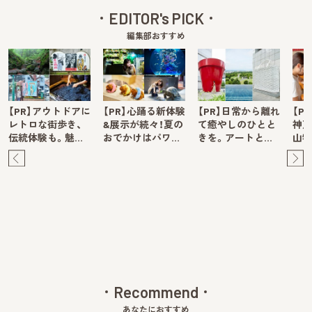
EDITOR's PICK
編集部おすすめ
【PR】アウトドアに
【PR】心踊る新体験
【PR】日常から離れ
【P
レトロな街歩き、
&展示が続々！夏の
て癒やしのひとと
神戸
伝統体験も。魅…
おでかけはパワ…
きを。アートと…
山牧
Pre
Ne
v
xt
Recommend
あなたにおすすめ