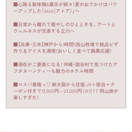
■心踊る新体験&展示が続々！夏のおでかけはパワ
ーアップした「átoa（アトア）」へ
■日常から離れて癒やしのひとときを。アートと
ウェルネスが交差する立川へ
■【兵庫・三木】神戸から1時間！西山牧場で絶品ピザ
作り＆アイスを満喫！おいしく食べて酪農応援！
■滞在がご褒美になる！ 沖縄・読谷村で見つけたア
フタヌーンティーも魅力のホテル時間
■コスパ最強っ♡ 新大阪から往復 JR＋宿泊＋ク
ーポン付きで13,800円～23,000円（※1）！？ 岡山旅が
楽しすぎた！