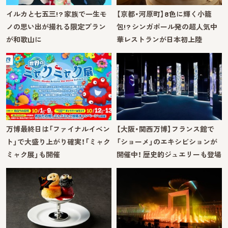
イルカと七五三!? 家族で一生モ
【京都・河原町】8色に輝く小籠
ノの思い出が撮れる限定プラン
包!? シンガポール発の超人気中
が和歌山に
華レストランが日本初上陸
万博最終日は「ファイナルイベン
【大阪・関西万博】フランス館で
ト」で大盛り上がり確実！「ミャク
「ショーメ」のエキシビションが
ミャク展」も開催
開催中！ 歴史的ジュエリーも登場