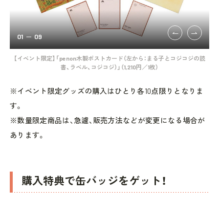
01
09
【イベント限定】「penon木製ポストカード（左から：まる子とコジコジの読
【
書、ラベル、コジコジ）」（1,210円／1枚）
※イベント限定グッズの購入はひとり各10点限りとなりま
す。
※数量限定商品は、急遽、販売方法などが変更になる場合が
あります。
購入特典で缶バッジをゲット！