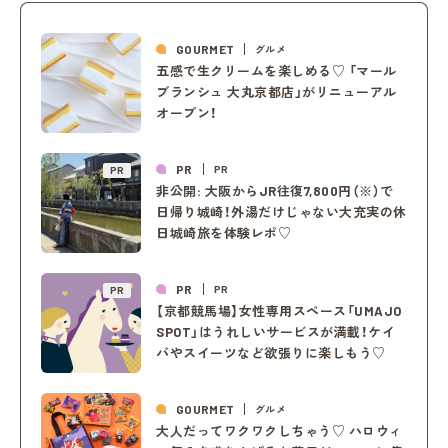
GOURMET
グルメ
五感で生クリームを楽しめる♡ 「マール
ブランシュ 大丸京都店」がリニューアル
オープン！
PR
PR
PR
非公開: 大阪からJR往復7,800円（※）で
日帰り城崎！外湯だけじゃない大充実の休
日城崎旅を体験レポ♡
PR
PR
PR
【京都競馬場】女性専用スペース「UMAJO
SPOT」はうれしいサービスが満載！ケイ
バやスイーツなど欲張りに楽しもう♡
GOURMET
グルメ
大人だってワクワクしちゃう♡ ハロウィ