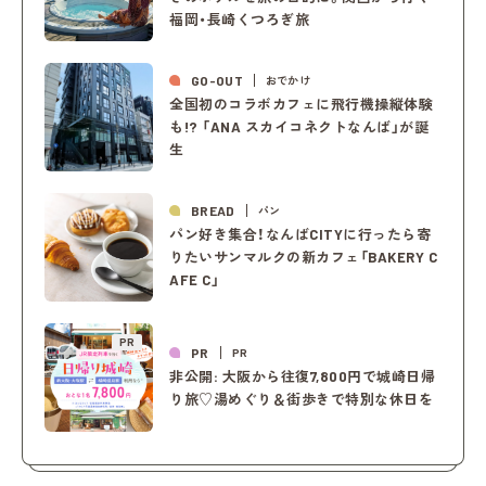
福岡・長崎くつろぎ旅
GO-OUT
おでかけ
全国初のコラボカフェに飛行機操縦体験
も!? 「ANA スカイコネクトなんば」が誕
生
BREAD
パン
パン好き集合！なんばCITYに行ったら寄
りたいサンマルクの新カフェ「BAKERY C
AFE C」
PR
PR
PR
非公開: 大阪から往復7,800円で城崎日帰
り旅♡湯めぐり＆街歩きで特別な休日を