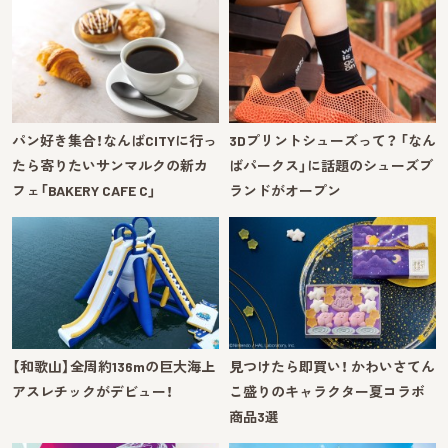
パン好き集合！なんばCITYに行っ
3Dプリントシューズって？ 「なん
たら寄りたいサンマルクの新カ
ばパークス」に話題のシューズブ
フェ「BAKERY CAFE C」
ランドがオープン
【和歌山】全周約136mの巨大海上
見つけたら即買い！ かわいさてん
アスレチックがデビュー！
こ盛りのキャラクター夏コラボ
商品3選