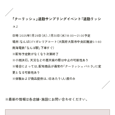
「クーリッシュ」退勤サンプリングイベント『退勤リッシ
ュ』
日時：2025年7月29日（火）、7月30日（水）18:00〜21:00予定
場所：なんばCITYガレリアコート（大阪府大阪市中央区難波5-1-60
南海電鉄「なんば駅」下車すぐ）
※配布予定数がなくなり次第終了
※小雨決行。天災などの悪天候の際は中止の可能性あり
※場合によっては、配布商品が通常の「クーリッシュ バニラ」に変
更となる可能性あり
※体験および商品提供は、1日あたり1人1度のみ
※最新の情報は各店舗・施設にお問い合わせください。