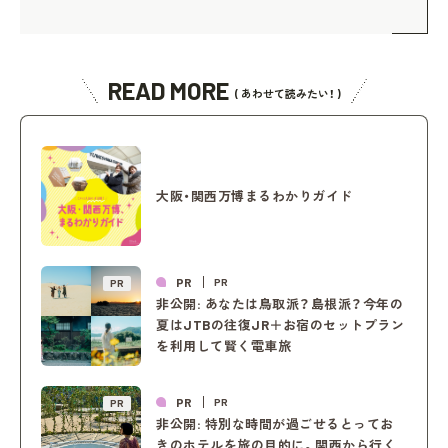
READ MORE
( あわせて読みたい！ )
大阪・関西万博まるわかりガイド
PR
PR
PR
非公開: あなたは鳥取派？島根派？今年の
夏はJTBの往復JR＋お宿のセットプラン
を利用して賢く電車旅
PR
PR
PR
非公開: 特別な時間が過ごせるとってお
きのホテルを旅の目的に。関西から行く