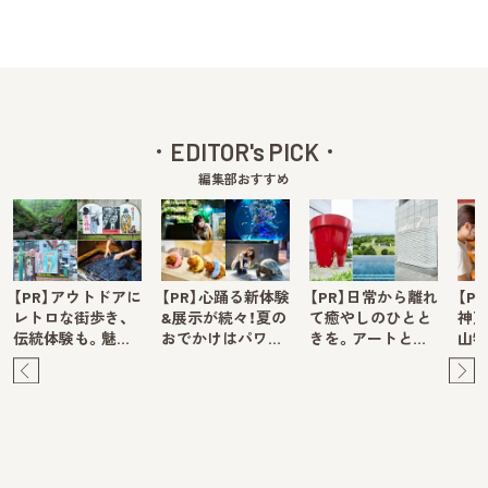
EDITOR's PICK
編集部おすすめ
【PR】アウトドアに
【PR】心踊る新体験
【PR】日常から離れ
【P
レトロな街歩き、
&展示が続々！夏の
て癒やしのひとと
神戸
伝統体験も。魅…
おでかけはパワ…
きを。アートと…
山牧
Pre
Ne
v
xt