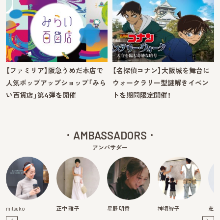
【ファミリア】阪急うめだ本店で
【名探偵コナン】大阪城を舞台に
人気ポップアップショップ「みら
ウォークラリー型謎解きイベン
い百貨店」第4弾を開催
トを期間限定開催！
AMBASSADORS
アンバサダー
mitsuko
正中 雅子
星野 明香
神頃智子
芝本