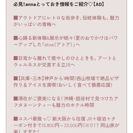
必見！annaとっておき情報をご紹介♡【AD】
■アウトドアにレトロな街歩き、伝統体験も。魅力
がいっぱいの青梅へ
■心踊る新体験&展示が続々！夏のおでかけはパワ
ーアップした「átoa（アトア）」へ
■日常から離れて癒やしのひとときを。アートと
ウェルネスが交差する立川へ
■【兵庫・三木】神戸から1時間！西山牧場で絶品ピザ
作り＆アイスを満喫！おいしく食べて酪農応援！
■滞在がご褒美になる！ 沖縄・読谷村で見つけたア
フタヌーンティーも魅力のホテル時間
■コスパ最強っ♡ 新大阪から往復 JR＋宿泊＋ク
ーポン付きで13,800円～23,000円（※1）！？ 岡山旅が
楽しすぎた！