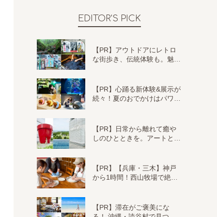
EDITOR'S PICK
【PR】アウトドアにレトロ
な街歩き、伝統体験も。魅…
【PR】心踊る新体験&展示が
続々！夏のおでかけはパワ…
【PR】日常から離れて癒や
しのひとときを。アートと…
【PR】【兵庫・三木】神戸
から1時間！西山牧場で絶…
【PR】滞在がご褒美にな
る！ 沖縄・読谷村で見つ…