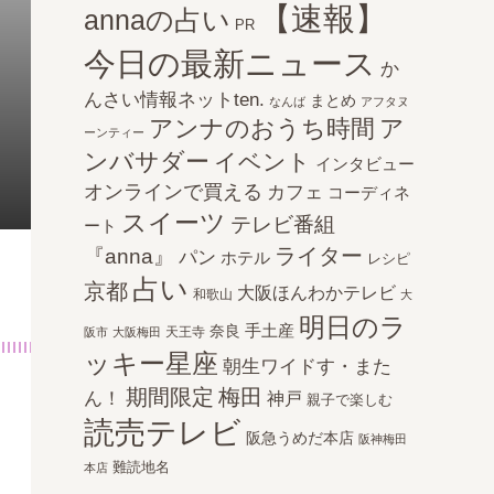
【速報】
annaの占い
PR
今日の最新ニュース
か
んさい情報ネットten.
まとめ
なんば
アフタヌ
アンナのおうち時間
ア
ーンティー
ンバサダー
イベント
インタビュー
オンラインで買える
カフェ
コーディネ
スイーツ
テレビ番組
ート
ライター
『anna』
パン
ホテル
レシピ
占い
京都
大阪ほんわかテレビ
和歌山
大
明日のラ
手土産
奈良
天王寺
阪市
大阪梅田
ッキー星座
朝生ワイドす・また
期間限定
梅田
ん！
神戸
親子で楽しむ
読売テレビ
阪急うめだ本店
阪神梅田
難読地名
本店