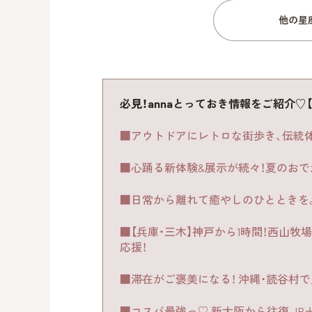
他の星
必見！annaとっておき情報をご紹介♡【
■アウトドアにレトロな街歩き、伝統
■心踊る新体験&展示が続々！夏のおでか
■日常から離れて癒やしのひとときを
■【兵庫・三木】神戸から1時間！西山
応援！
■滞在がご褒美になる！ 沖縄・読谷村
■コスパ最強っ♡ 新大阪から往復 JR＋宿泊