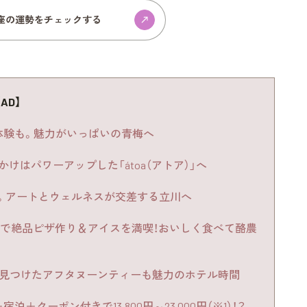
座の運勢をチェックする
AD】
体験も。魅力がいっぱいの青梅へ
けはパワーアップした「átoa（アトア）」へ
。アートとウェルネスが交差する立川へ
牧場で絶品ピザ作り＆アイスを満喫！おいしく食べて酪農
で見つけたアフタヌーンティーも魅力のホテル時間
＋クーポン付きで13,800円～23,000円（※1）！？