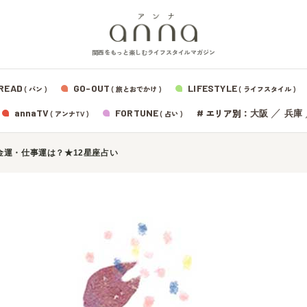
関西をもっと楽しむライフスタイルマガジン
READ
GO-OUT
LIFESTYLE
( パン )
( 旅とおでかけ )
( ライフスタイル )
エリア別：
annaTV
FORTUNE
#
／
大阪
兵庫
( アンナTV )
( 占い )
金運・仕事運は？★12星座占い