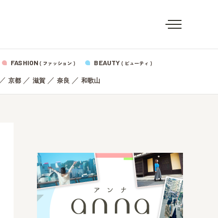
FASHION
BEAUTY
( ファッション )
( ビューティ )
／
／
／
／
京都
滋賀
奈良
和歌山