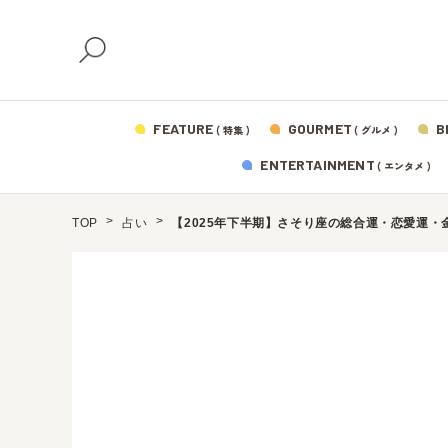
FEATURE
GOURMET
B
( 特集 )
( グルメ )
ENTERTAINMENT
( エンタメ )
TOP
占い
【2025年下半期】さそり座の総合運・恋愛運・