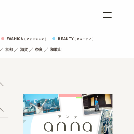
FASHION
BEAUTY
( ファッション )
( ビューティ )
／
／
／
／
京都
滋賀
奈良
和歌山