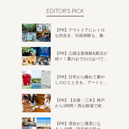
EDITOR'S PICK
【PR】アウトドアにレトロ
な街歩き、伝統体験も。魅…
【PR】心踊る新体験&展示が
続々！夏のおでかけはパワ…
【PR】日常から離れて癒や
しのひとときを。アートと…
【PR】【兵庫・三木】神戸
から1時間！西山牧場で絶…
【PR】滞在がご褒美にな