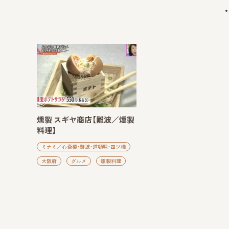
燻製 スギヤ商店【難波／燻製
料理】
ミナミ／心斎橋・難波・道頓堀・四ツ橋
大阪府
グルメ
燻製料理