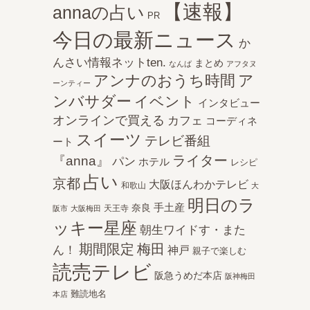
【速報】
annaの占い
PR
今日の最新ニュース
か
んさい情報ネットten.
まとめ
なんば
アフタヌ
アンナのおうち時間
ア
ーンティー
ンバサダー
イベント
インタビュー
オンラインで買える
カフェ
コーディネ
スイーツ
テレビ番組
ート
ライター
『anna』
パン
ホテル
レシピ
占い
京都
大阪ほんわかテレビ
和歌山
大
明日のラ
手土産
奈良
天王寺
阪市
大阪梅田
ッキー星座
朝生ワイドす・また
期間限定
梅田
ん！
神戸
親子で楽しむ
読売テレビ
阪急うめだ本店
阪神梅田
難読地名
本店