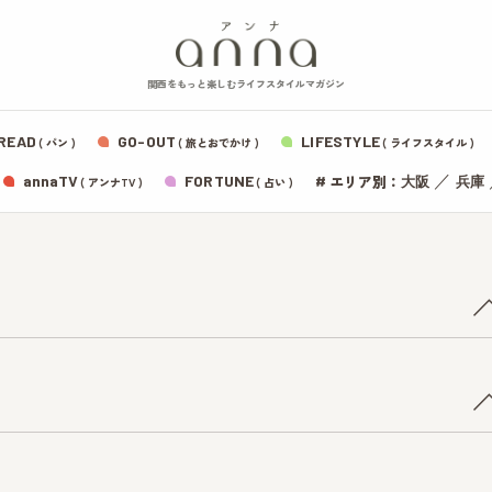
関西をもっと楽しむライフスタイルマガジン
READ
GO-OUT
LIFESTYLE
( パン )
( 旅とおでかけ )
( ライフスタイル )
エリア別：
annaTV
FORTUNE
#
／
大阪
兵庫
( アンナTV )
( 占い )