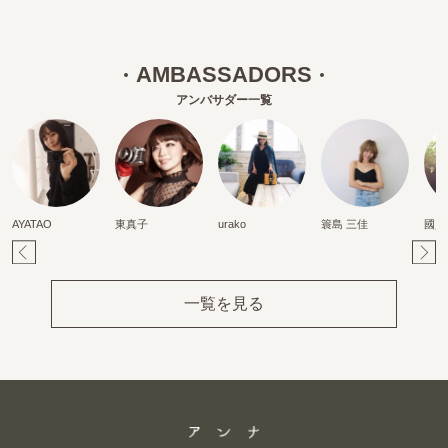
AMBASSADORS
アンバサダー一覧
AYATAO
東真子
urako
簑島 三佳
國貞
Pr
Ne
ev
xt
一覧を見る