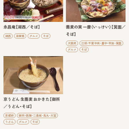
永昌庵【湖西／そば】
蕎麦の実 一慶（いっけい）【箕面／
そば】
湖西
滋賀県
グルメ
そば
大阪府
江坂・千里中央・豊中・吹田・箕面
グルメ
そば
京うどん 生蕎麦 おかきた【御所
／うどん・そば】
京都府
御所・西陣・二条城・烏丸・大宮
うどん
グルメ
そば