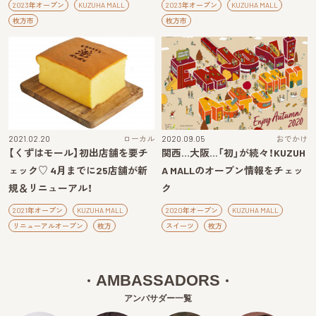
2023年オープン
KUZUHA MALL
2023年オープン
KUZUHA MALL
枚方市
枚方市
2021.02.20
ローカル
2020.09.05
おでかけ
【くずはモール】初出店舗を要チ
関西…大阪…「初」が続々！KUZUH
ェック♡ 4月までに25店舗が新
A MALLのオープン情報をチェッ
規＆リニューアル！
ク
2021年オープン
KUZUHA MALL
2020年オープン
KUZUHA MALL
リニューアルオープン
枚方
スイーツ
枚方
AMBASSADORS
アンバサダー一覧