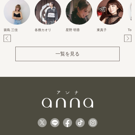
簑島 三佳
各務カオリ
星野 明香
東真子
Tom
Pr
Ne
ev
xt
一覧を見る