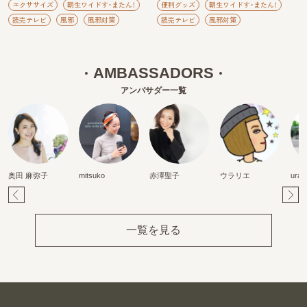
エクササイズ
朝生ワイドす・またん！
便利グッズ
朝生ワイドす・またん！
読売テレビ
風邪
風邪対策
読売テレビ
風邪対策
AMBASSADORS
アンバサダー一覧
奥田 麻弥子
mitsuko
赤澤聖子
ウラリエ
urak
Pr
Ne
ev
xt
一覧を見る