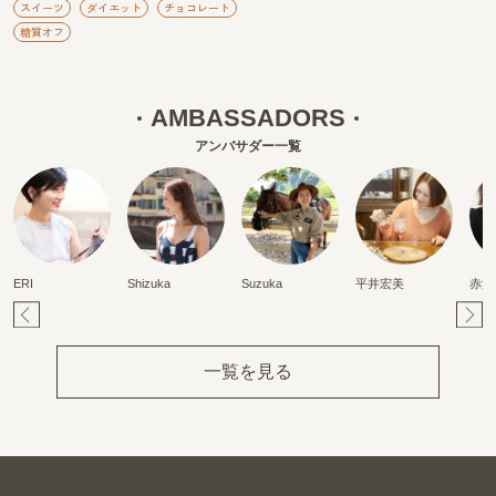
スイーツ
ダイエット
チョコレート
糖質オフ
AMBASSADORS
アンバサダー一覧
ERI
Shizuka
Suzuka
平井宏美
赤澤
Pr
Ne
ev
xt
一覧を見る