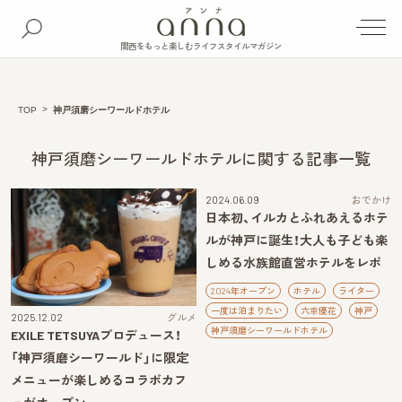
関西をもっと楽しむライフスタイルマガジン
TOP
神戸須磨シーワールドホテル
神戸須磨シーワールドホテルに関する記事一覧
2024.06.09
おでかけ
日本初、イルカとふれあえるホテ
ルが神戸に誕生！大人も子ども楽
しめる水族館直営ホテルをレポ
2024年オープン
ホテル
ライター
一度は泊まりたい
六⾞優花
神戸
2025.12.02
グルメ
神戸須磨シーワールドホテル
EXILE TETSUYAプロデュース！
「神戸須磨シーワールド」に限定
メニューが楽しめるコラボカフ