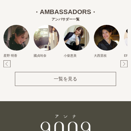
AMBASSADORS
アンバサダー一覧
星野 明香
國貞玲奈
小柴恵美
大西里枝
ERI
Pr
Ne
ev
xt
一覧を見る