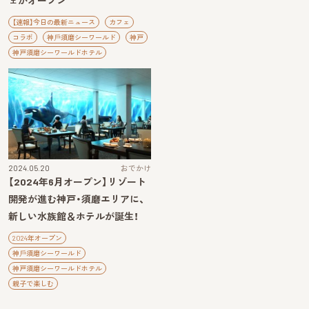
ェがオープン
【速報】今日の最新ニュース
カフェ
コラボ
神⼾須磨シーワールド
神戸
神戸須磨シーワールドホテル
2024.05.20
おでかけ
【2024年6月オープン】リゾート
開発が進む神戸・須磨エリアに、
新しい水族館＆ホテルが誕生！
2024年オープン
神⼾須磨シーワールド
神戸須磨シーワールドホテル
親子で楽しむ