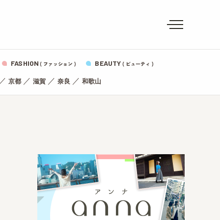
FASHION
BEAUTY
( ファッション )
( ビューティ )
／
／
／
／
京都
滋賀
奈良
和歌山