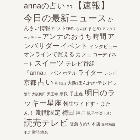
【速報】
annaの占い
PR
今日の最新ニュース
か
んさい情報ネットten.
まとめ
なんば
アフタヌ
アンナのおうち時間
ア
ーンティー
ンバサダー
イベント
インタビュー
オンラインで買える
カフェ
コーディネ
スイーツ
テレビ番組
ート
ライター
『anna』
パン
ホテル
レシピ
占い
京都
大阪ほんわかテレビ
和歌山
大
明日のラ
手土産
奈良
天王寺
阪市
大阪梅田
ッキー星座
朝生ワイドす・また
期間限定
梅田
ん！
神戸
親子で楽しむ
読売テレビ
阪急うめだ本店
阪神梅田
難読地名
本店