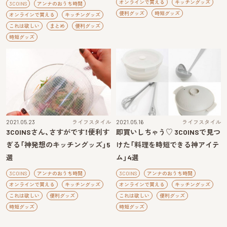
オンラインで買える
キッチングッズ
3COINS
アンナのおうち時間
便利グッズ
時短グッズ
オンラインで買える
キッチングッズ
これは欲しい
まとめ
便利グッズ
時短グッズ
2021.05.23
ライフスタイル
2021.05.16
ライフスタイル
3COINSさん、さすがです！便利す
即買いしちゃう♡ 3COINSで見つ
ぎる「神発想のキッチングッズ」5
けた「料理を時短できる神アイテ
選
ム」4選
3COINS
アンナのおうち時間
3COINS
アンナのおうち時間
オンラインで買える
キッチングッズ
オンラインで買える
キッチングッズ
これは欲しい
便利グッズ
これは欲しい
便利グッズ
時短グッズ
時短グッズ