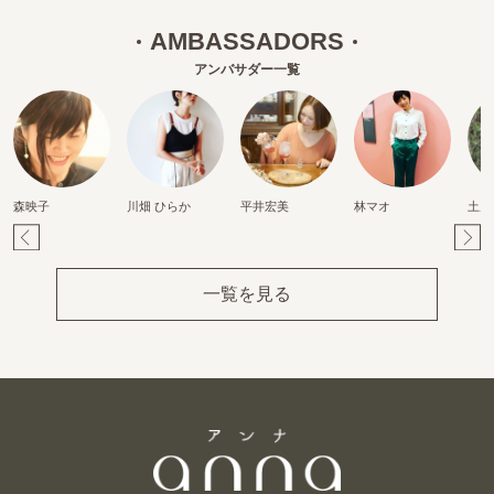
AMBASSADORS
アンバサダー一覧
森映子
川畑 ひらか
平井宏美
林マオ
土居
Pr
Ne
ev
xt
一覧を見る