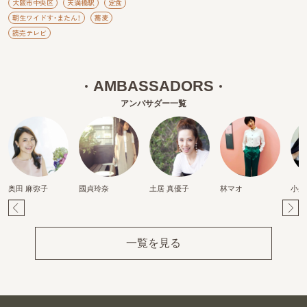
大阪市中央区
天満橋駅
定食
朝生ワイドす・またん！
蕎麦
読売テレビ
AMBASSADORS
アンバサダー一覧
奥田 麻弥子
國貞玲奈
土居 真優子
林マオ
小柴
Pr
Ne
ev
xt
一覧を見る