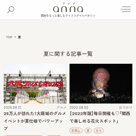
関西をもっと楽しむライフスタイルマガジン
TOP
夏
夏に関する記事一覧
2025.08.13
グルメ
2022.08.02
おでかけ
25万人が訪れた！大阪城のグルメ
【2022年版】毎日開催も♡「関西
イベントが夏仕様でパワーアッ
で楽しめる花火スポット」
プ
和歌山
夏
花火