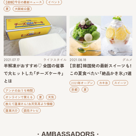
【速報】今日の最新ニュース
イベント
夏
大阪城公園
2021.07.17
ライフスタイル
2021.06.18
グルメ
半解凍がおすすめ♡ 全国の催事
【京都】韓国発の最新スイーツも！
で大ヒットした「チーズケーキ」
この夏食べたい「絶品かき氷」7選
とは
2021年オープン
カキ氷
スイーツ
京都
夏
アンナのおうち時間
オンラインで買える
夏
天気
教えて蓬莱さん！お天気耳より情報
蓬莱大介
読売テレビ
AMBASSADORS