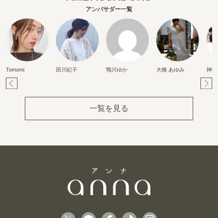
アンバサダー一覧
Tomomi
田川紀子
鴨川ゆか
大橋 あゆみ
神頃
Pr
Ne
ev
xt
一覧を見る