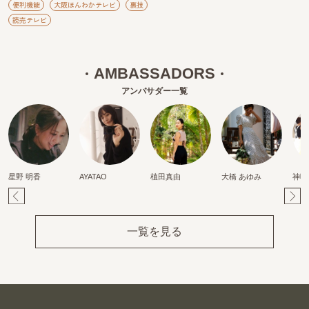
便利機能
大阪ほんわかテレビ
裏技
読売テレビ
AMBASSADORS
アンバサダー一覧
星野 明香
AYATAO
植田真由
大橋 あゆみ
神頃
Pr
Ne
ev
xt
一覧を見る