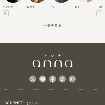
小柴恵美
森映子
YURI
ERI
nori
Pr
Ne
ev
xt
一覧を見る
GOURMET
（グルメ）