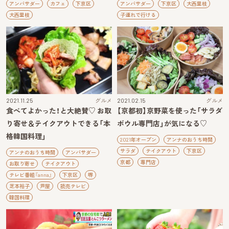
アンバサダー
カフェ
下京区
アンバサダー
下京区
大西里枝
大西里枝
子連れで行ける
2021.11.25
グルメ
2021.02.15
グルメ
食べてよかった！と大絶賛♡ お取
【京都初】京野菜を使った「サラダ
り寄せ＆テイクアウトできる「本
ボウル専門店」が気になる♡
格韓国料理」
2021年オープン
アンナのおうち時間
サラダ
テイクアウト
下京区
アンナのおうち時間
アンバサダー
京都
専門店
お取り寄せ
テイクアウト
テレビ番組『anna』
下京区
堺
芝本裕子
芦屋
読売テレビ
韓国料理