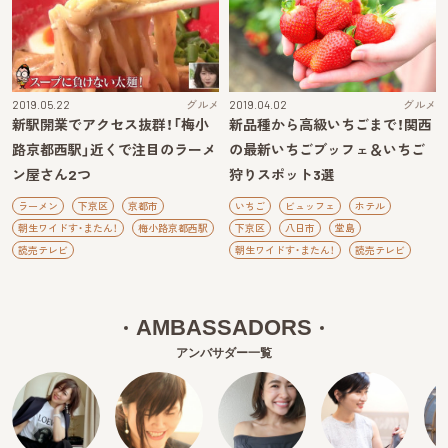
2019.05.22
グルメ
2019.04.02
グルメ
新駅開業でアクセス抜群！「梅小
新品種から高級いちごまで！関西
路京都西駅」近くで注目のラーメ
の最新いちごブッフェ＆いちご
ン屋さん2つ
狩りスポット3選
ラーメン
下京区
京都市
いちご
ビュッフェ
ホテル
朝生ワイドす・またん！
梅小路京都西駅
下京区
八日市
堂島
読売テレビ
朝生ワイドす・またん！
読売テレビ
AMBASSADORS
アンバサダー一覧