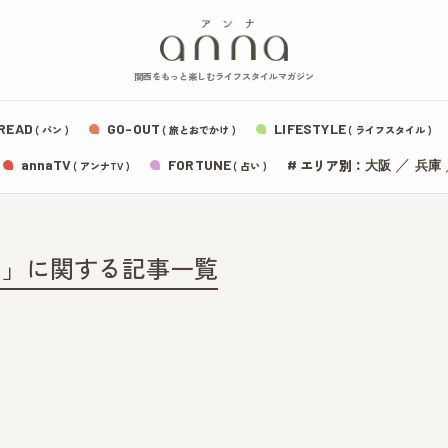
関西をもっと楽しむライフスタイルマガジン
READ
GO-OUT
LIFESTYLE
( パン )
( 旅とおでかけ )
( ライフスタイル )
エリア別：
annaTV
FORTUNE
#
／
大阪
兵庫
( アンナTV )
( 占い )
ト」に関する記事一覧