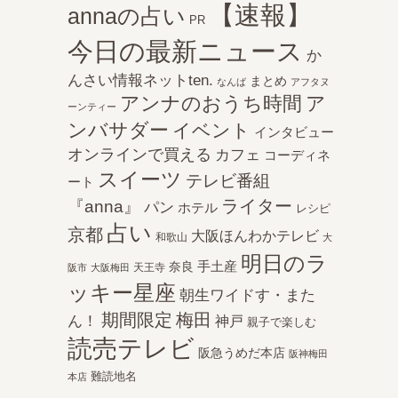
【速報】
annaの占い
PR
今日の最新ニュース
か
んさい情報ネットten.
まとめ
なんば
アフタヌ
アンナのおうち時間
ア
ーンティー
ンバサダー
イベント
インタビュー
オンラインで買える
カフェ
コーディネ
スイーツ
テレビ番組
ート
ライター
『anna』
パン
ホテル
レシピ
占い
京都
大阪ほんわかテレビ
和歌山
大
明日のラ
手土産
奈良
天王寺
阪市
大阪梅田
ッキー星座
朝生ワイドす・また
期間限定
梅田
ん！
神戸
親子で楽しむ
読売テレビ
阪急うめだ本店
阪神梅田
難読地名
本店