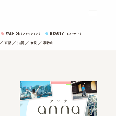
FASHION
BEAUTY
( ファッション )
( ビューティ )
／
／
／
／
京都
滋賀
奈良
和歌山