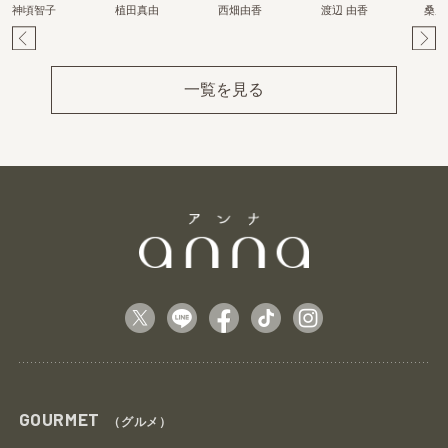
神頃智子
植田真由
西畑由香
渡辺 由香
桑原
Pr
Ne
ev
xt
一覧を見る
GOURMET
（グルメ）