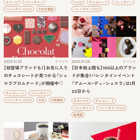
スイーツ
バレンタイン
PLAZA
チョコレート
バレンタイン
バレンタイン2020
大丸京都店
バレンタイン2020
2020.01.23
イベント
2020.01.20
イベント
【初登場ブランドも！】お気に入り
【日本初上陸も】100以上のブラン
のチョコレートが見つかる『ショ
ドが集合！バレンタインイベント
コラプロムナード』が開催中♡
『アムール・デュ・ショコラ』は1月
22日から
チョコレート
バレンタイン
バレンタイン2020
大丸
大阪梅田
タカシマヤ
チョコレート
バレンタイン
バレンタイン2020
高島屋