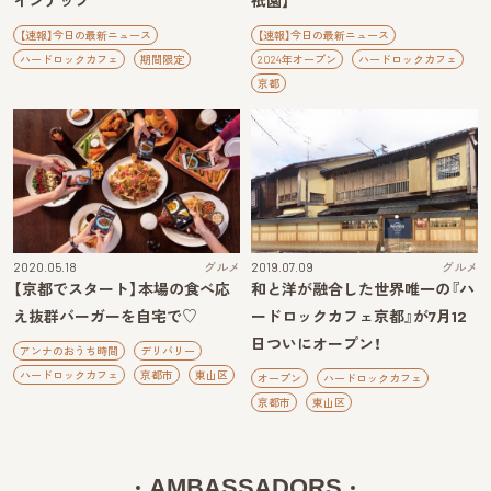
インナップ
祇園】
【速報】今日の最新ニュース
【速報】今日の最新ニュース
ハードロックカフェ
期間限定
2024年オープン
ハードロックカフェ
京都
2020.05.18
グルメ
2019.07.09
グルメ
【京都でスタート】本場の食べ応
和と洋が融合した世界唯一の『ハ
え抜群バーガーを自宅で♡
ードロックカフェ京都』が7月12
日ついにオープン！
アンナのおうち時間
デリバリー
ハードロックカフェ
京都市
東山区
オープン
ハードロックカフェ
京都市
東山区
AMBASSADORS