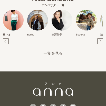
アンバサダー一覧
林マオ
norico
赤澤聖子
Suzuka
脇水
Pr
Ne
ev
xt
一覧を見る