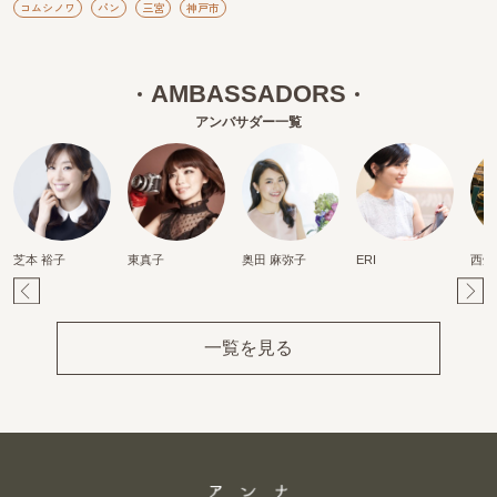
コムシノワ
パン
三宮
神戸市
AMBASSADORS
アンバサダー一覧
芝本 裕子
東真子
奥田 麻弥子
ERI
西畑
Pr
Ne
ev
xt
一覧を見る