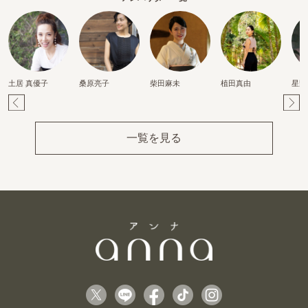
土居 真優子
桑原亮子
柴田麻未
植田真由
星野
Pr
Ne
ev
xt
一覧を見る