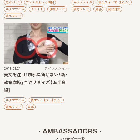
あさパラ！
アンナのおうち時間
エクササイズ
朝生ワイドす・またん！
エクササイズ
リライト
便利グッズ
読売テレビ
風邪
風邪対策
読売テレビ
2019.01.21
ライフスタイル
美女も注目！風邪に負けない「新・
乾布摩擦」エクササイズ【上半身
編】
エクササイズ
朝生ワイドす・またん！
読売テレビ
風邪
AMBASSADORS
アンバサダー一覧