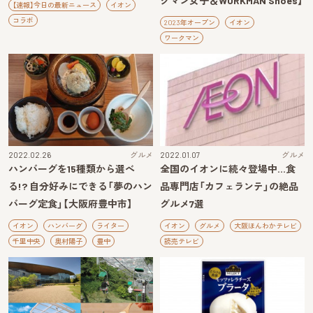
クマン女子＆WORKMAN Shoes】
【速報】今日の最新ニュース
イオン
コラボ
2023年オープン
イオン
ワークマン
2022.02.26
グルメ
2022.01.07
グルメ
ハンバーグを15種類から選べ
全国のイオンに続々登場中…食
る!? 自分好みにできる「夢のハン
品専門店「カフェランテ」の絶品
バーグ定食」【大阪府豊中市】
グルメ7選
イオン
ハンバーグ
ライター
イオン
グルメ
大阪ほんわかテレビ
千里中央
奥村陽子
豊中
読売テレビ