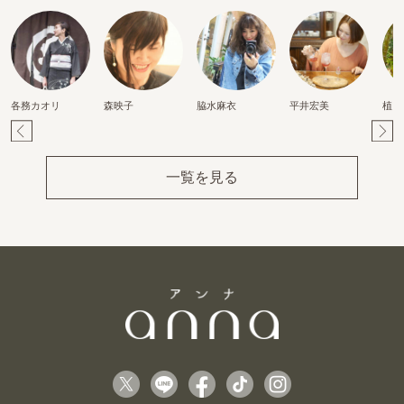
各務カオリ
森映子
脇水麻衣
平井宏美
植田
Pr
Ne
ev
xt
一覧を見る