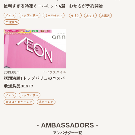
便利すぎる冷凍ミールキット4選
おせちが予約開始
イオン
トップバリュ
ミールキット
イオン
おせち
お正月
冷凍食品
2019.08.11
ライフスタイル
話題沸騰！トップバリュのコスパ
最強食品BEST7
イオン
トップバリュ
大阪ほんわかテレビ
読売テレビ
AMBASSADORS
アンバサダー一覧