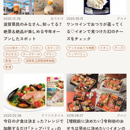
2020.12.26
おでかけ
2020.05.13
グルメ
滋賀県民のみなさん、知ってる？
ワンコインでおつりが返ってく
絶景＆絶品が楽しめる今年オー
る♡イオンで見つけた幻のチー
プンしたスポット
ズをチェック
2020年オープン
イオン
カラーズ
アンナのおうち時間
イオン
チーズ
タピオカ
チーズケーキ
プリン
トップバリュ
東急ハンズ
滋賀県立琵琶湖博物館
草津
2020.02.06
ライフスタイル
2019.09.07
グルメ
今日の夕食は決まった？レンジで
【増税前に決めたい】令和初のお
加熱するだけ「トップバリュ」の
せちは早めに決めたい！イオンの