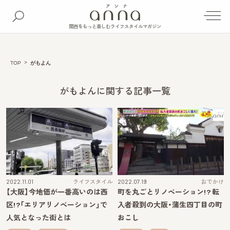
関西をもっと楽しむライフスタイルマガジン
TOP
がもよん
がもよんに関する記事一覧
2022.11.01
ライフスタイル
2022.07.19
おでかけ
【大阪】今地価が一番高いのは西
町を丸ごとリノベーション!? 転
区!?「エリアリノベーション」で
入者殺到の大阪・蒲生四丁目の町
人気となった街とは
おこし