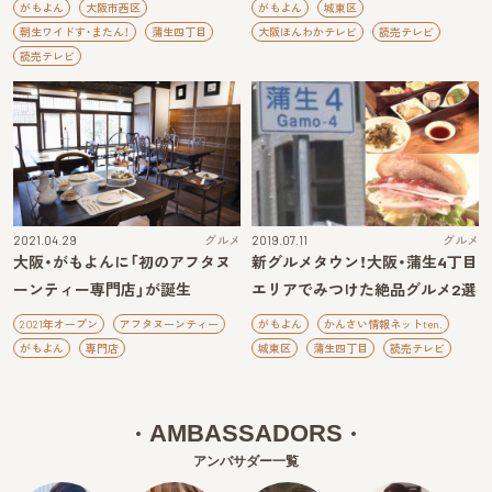
がもよん
大阪市西区
がもよん
城東区
朝生ワイドす・またん！
蒲生四丁目
大阪ほんわかテレビ
読売テレビ
読売テレビ
2021.04.29
グルメ
2019.07.11
グルメ
大阪・がもよんに「初のアフタヌ
新グルメタウン！大阪・蒲生4丁目
ーンティー専門店」が誕生
エリアでみつけた絶品グルメ2選
2021年オープン
アフタヌーンティー
がもよん
かんさい情報ネットten.
がもよん
専門店
城東区
蒲生四丁目
読売テレビ
AMBASSADORS
アンバサダー一覧