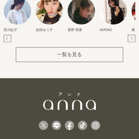
田川紀子
吉田ゆう子
星野 明香
AYATAO
東真
Pr
Ne
ev
xt
一覧を見る