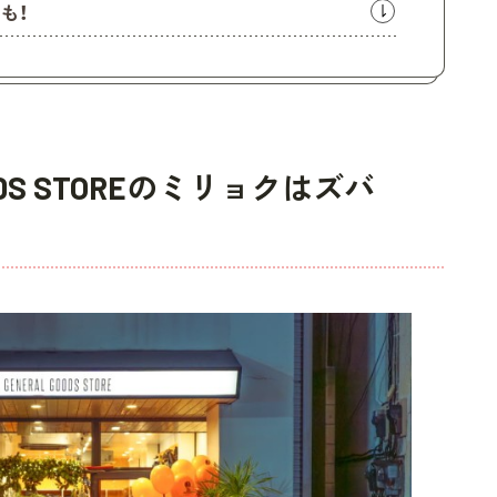
も！
OODS STOREのミリョクはズバ