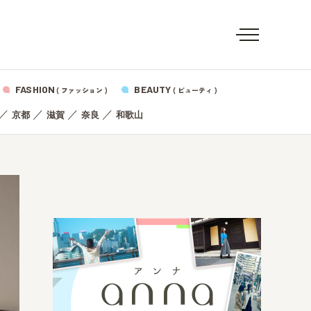
FASHION
BEAUTY
( ファッション )
( ビューティ )
／
／
／
／
京都
滋賀
奈良
和歌山