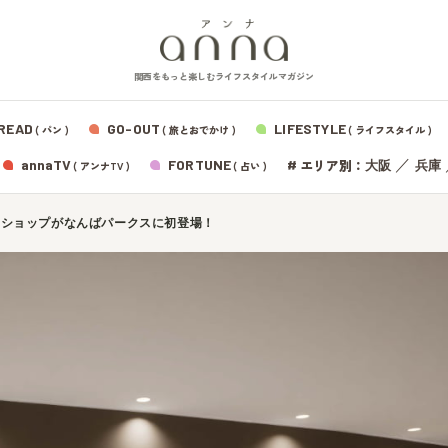
関西をもっと楽しむライフスタイルマガジン
READ
GO-OUT
LIFESTYLE
( パン )
( 旅とおでかけ )
( ライフスタイル )
エリア別：
annaTV
FORTUNE
#
／
大阪
兵庫
( アンナTV )
( 占い )
トショップがなんばパークスに初登場！