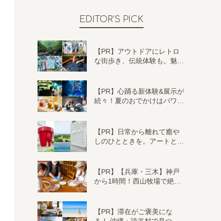
EDITOR'S PICK
【PR】アウトドアにレトロ
な街歩き、伝統体験も。魅…
【PR】心踊る新体験&展示が
続々！夏のおでかけはパワ…
【PR】日常から離れて癒や
しのひとときを。アートと…
【PR】【兵庫・三木】神戸
から1時間！西山牧場で絶…
【PR】滞在がご褒美にな