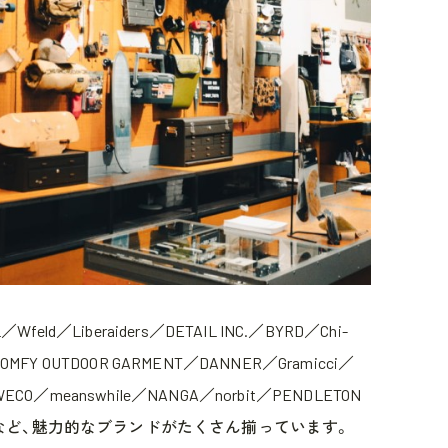
／Wfeld／Liberaiders／DETAIL INC.／BYRD／Chi-
COMFY OUTDOOR GARMENT／DANNER／Gramicci／
WECO／meanswhile／NANGA／norbit／PENDLETON
R......など、魅力的なブランドがたくさん揃っています。