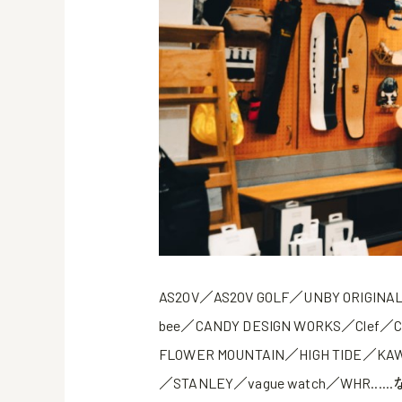
AS2OV／AS2OV GOLF／UNBY ORIGINAL
bee／CANDY DESIGN WORKS／Clef／
FLOWER MOUNTAIN／HIGH TIDE／KA
／STANLEY／vague watch／WH