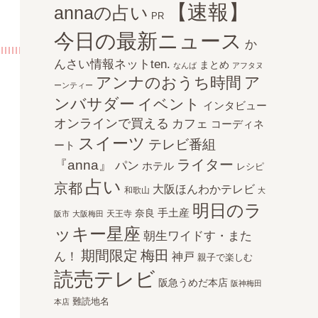
【速報】
annaの占い
PR
今日の最新ニュース
か
んさい情報ネットten.
まとめ
なんば
アフタヌ
アンナのおうち時間
ア
ーンティー
ンバサダー
イベント
インタビュー
オンラインで買える
カフェ
コーディネ
スイーツ
テレビ番組
ート
ライター
『anna』
パン
ホテル
レシピ
占い
京都
大阪ほんわかテレビ
和歌山
大
明日のラ
手土産
奈良
天王寺
阪市
大阪梅田
ッキー星座
朝生ワイドす・また
期間限定
梅田
ん！
神戸
親子で楽しむ
読売テレビ
阪急うめだ本店
阪神梅田
難読地名
本店