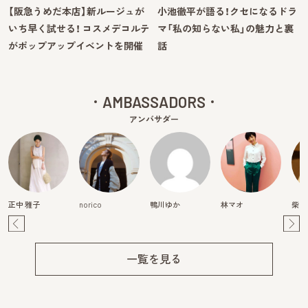
【阪急うめだ本店】新ルージュが
小池徹平が語る！クセになるドラ
いち早く試せる！ コスメデコルテ
マ「私の知らない私」の魅力と裏
がポップアップイベントを開催
話
AMBASSADORS
アンバサダー
正中 雅子
norico
鴨川ゆか
林マオ
柴田
Pre
Ne
v
xt
一覧を見る