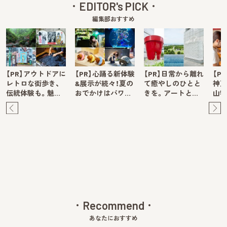
EDITOR's PICK
編集部おすすめ
【PR】アウトドアに
【PR】心踊る新体験
【PR】日常から離れ
【P
レトロな街歩き、
&展示が続々！夏の
て癒やしのひとと
神戸
伝統体験も。魅…
おでかけはパワ…
きを。アートと…
山牧
Pre
Ne
v
xt
Recommend
あなたにおすすめ