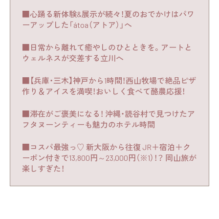
■心踊る新体験&展示が続々！夏のおでかけはパワ
ーアップした「átoa（アトア）」へ
■日常から離れて癒やしのひとときを。アートと
ウェルネスが交差する立川へ
■【兵庫・三木】神戸から1時間！西山牧場で絶品ピザ
作り＆アイスを満喫！おいしく食べて酪農応援！
■滞在がご褒美になる！ 沖縄・読谷村で見つけたア
フタヌーンティーも魅力のホテル時間
■コスパ最強っ♡ 新大阪から往復 JR＋宿泊＋ク
ーポン付きで13,800円～23,000円（※1）！？ 岡山旅が
楽しすぎた！