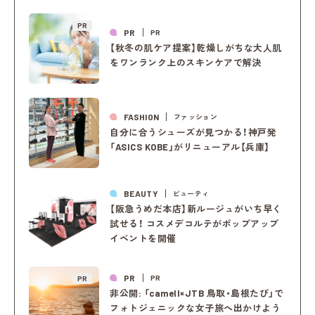
PR
PR
PR
【秋冬の肌ケア提案】乾燥しがちな大人肌
をワンランク上のスキンケアで解決
FASHION
ファッション
自分に合うシューズが見つかる！神戸発
「ASICS KOBE」がリニューアル【兵庫】
BEAUTY
ビューティ
【阪急うめだ本店】新ルージュがいち早く
試せる！ コスメデコルテがポップアップ
イベントを開催
PR
PR
PR
非公開: 「camell×JTB 鳥取・島根たび」で
フォトジェニックな女子旅へ出かけよう