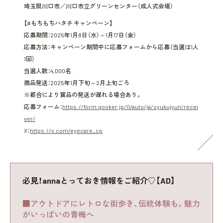
埼玉県川口市／川口市立グリーンセンター（成人式会場）
【#もちもちハタチ キャンペーン】
応募期間：2025年1月8日（水）～1月17日（金）
応募方法：キャンペーン期間中に応募フォームから応募（当選は1人
1回）
当選人数：4,000名
商品発送：2025年1月下旬～2月上旬ごろ
※都合により賞品の発送が遅れる場合あり。
応募フォーム：
https://form.qooker.jp/Q/auto/ja/syukujyun/recei
ver/
X：
https://x.com/eyecare_cp
必見！annaとっておき情報をご紹介♡【AD】
■アウトドアにレトロな街歩き、伝統体験も。魅力
がいっぱいの青梅へ