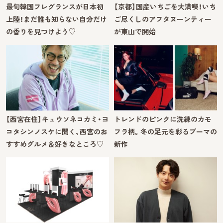
最旬韓国フレグランスが日本初
【京都】国産いちごを大満喫！いち
上陸！まだ誰も知らない自分だけ
ご尽くしのアフタヌーンティー
の香りを見つけよう♡
が東山で開始
【西宮在住】キュウソネコカミ・ヨ
トレンドのピンクに洗練のカモ
コタシンノスケに聞く、西宮のお
フラ柄。冬の足元を彩るプーマの
すすめグルメ＆好きなところ♡
新作