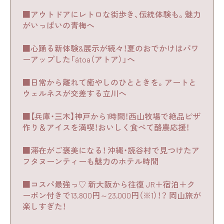
■アウトドアにレトロな街歩き、伝統体験も。魅力
がいっぱいの青梅へ
■心踊る新体験&展示が続々！夏のおでかけはパワ
ーアップした「átoa（アトア）」へ
■日常から離れて癒やしのひとときを。アートと
ウェルネスが交差する立川へ
■【兵庫・三木】神戸から1時間！西山牧場で絶品ピザ
作り＆アイスを満喫！おいしく食べて酪農応援！
■滞在がご褒美になる！ 沖縄・読谷村で見つけたア
フタヌーンティーも魅力のホテル時間
■コスパ最強っ♡ 新大阪から往復 JR＋宿泊＋ク
ーポン付きで13,800円～23,000円（※1）！？ 岡山旅が
楽しすぎた！