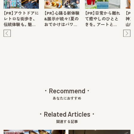
【PR】アウトドアに
【PR】心踊る新体験
【PR】日常から離れ
【P
レトロな街歩き、
&展示が続々！夏の
て癒やしのひとと
神戸
伝統体験も。魅…
おでかけはパワ…
きを。アートと…
山牧
Pre
Ne
v
xt
Recommend
あなたにおすすめ
Related Articles
関連する記事