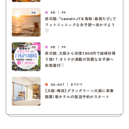
PR
PR
PR
非公開: 「camell×JTB 鳥取・島根たび」で
フォトジェニックな女子旅へ出かけよう
♡
PR
PR
PR
非公開: 大阪から往復7,800円で城崎日帰
り旅！？ オトクが満載の気軽な女子旅へ
出発進行♡
GO-OUT
おでかけ
【大阪・梅田】グラングリーン大阪に来春
開業！新ホテルの宿泊予約がスタート