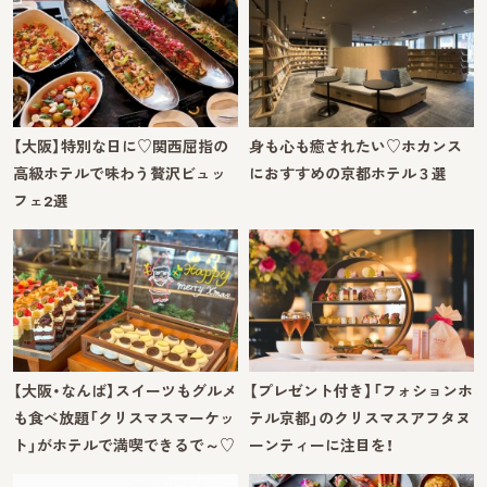
【大阪】特別な日に♡関西屈指の
身も心も癒されたい♡ホカンス
高級ホテルで味わう贅沢ビュッ
におすすめの京都ホテル３選
フェ2選
【大阪・なんば】スイーツもグルメ
【プレゼント付き】「フォションホ
も食べ放題「クリスマスマーケッ
テル京都」のクリスマスアフタヌ
ト」がホテルで満喫できるで～♡
ーンティーに注目を！