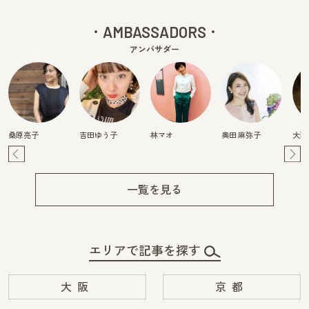
AMBASSADORS
アンバサダー
桑原亮子
吉田ゆう子
林マオ
奥田 麻弥子
大西
Pre
Ne
v
xt
一覧を見る
エリアで記事を探す
大阪
京都